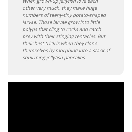
When grown-up jellyfish love each
other very much, they make huge
Adventskalender 2013
Visuelles
numbers of teeny-tiny potato-shaped
larvae. Those larvae grow into little
Adventskalender 2014
Wandnotizen
polyps that cling to rocks and catch
prey with their stinging tentacles. But
Adventskalender 2015
their best trick is when they clone
themselves by morphing into a stack of
Adventskalender 2016
squirming jellyfish pancakes.
Adventskalender 2017
Adventskalender 2018
Adventskalender 2019
Adventskalender 2020
Adventskalender 2021