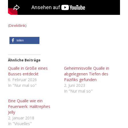
Adventskalender 2022
Adventskalender 2023
(
Direktlink
)
Adventskalender 2024
teilen
Ähnliche Beiträge
Qualle in Größe eines
Geheimnisvolle Qualle in
Busses entdeckt
abgelegenen Tiefen des
6. Februar 2026
Pazifiks gefunden
In "Nur mal so"
2. Juni 2023
In "Nur mal so"
Eine Qualle wie ein
Feuerwerk: Halitrephes
Jelly
2. Januar 2018
In "Visuelles"