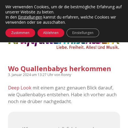
Wir verwenden Cookies, um dir die bestmögliche Erfahrung auf
unserer Website zu bieten.
Menü
Kategorien
Dropdown-
In den
Einstellungen
kannst du erfahren, welche Cookies wir
öffnen
Menü
verwenden oder sie ausschalten.
öffnen
24 Hours Chilling
KFMW-Disco
Zustimmen
Ablehnen
Einstellungen
Die Wende
Dates
Instagrams
Doku
Wo Quallenbabys herkommen
KFMW-Disco
Contact
3. Januar 2024
um 13:27 Uhr
von
Ronny
Adventskalender
kfmw.stuff
Dropdown-
Menü
Deep Look
mit einem ganz genauen Blick darauf,
öffnen
wie Quallenbabys entstehen. Habe ich vorher auch
Adventskalender 2010
Kopfkinomusik
facebook
instagram
rss
soundcloud
vimeo
Bluesky
noch nie drüber nachgedacht.
Adventskalender 2011
Nur mal so
Adventskalender 2012
Täglicher Sinnwahn