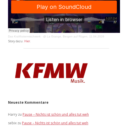
Das Kraftfuttermischwerk
·
@ La Grange, Bergen auf Rügen, 11.04.2026
Story dazu:
Hier
.
Neueste Kommentare
Harry
zu
Pause – Nichts ist schön und alles tut weh
sebix
zu
Pause – Nichts ist schön und alles tut weh