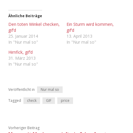
Adventskalender 2013
Visuelles
Ähnliche Beiträge
Adventskalender 2014
Wandnotizen
Den toten Winkel checken,
Ein Sturm wird kommen,
gif’d
gif’d
25. Januar 2014
13. April 2013
Adventskalender 2015
In "Nur mal so"
In "Nur mal so"
Adventskalender 2016
Hirnfick, gif’d
31. März 2013
In "Nur mal so"
Adventskalender 2017
Adventskalender 2018
Veröffentlicht in
Nur mal so
Adventskalender 2019
Tagged
check
GIF
price
Adventskalender 2020
Adventskalender 2021
Vorheriger Beitrag