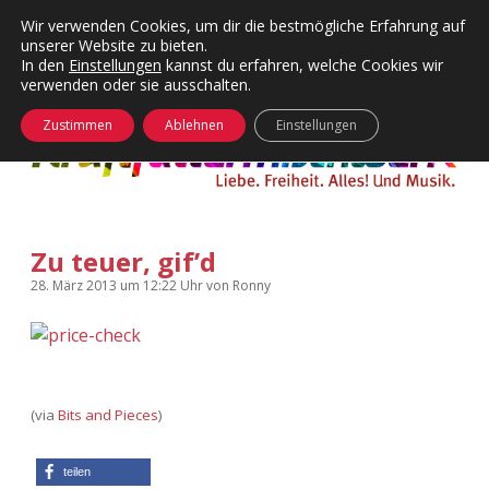
Wir verwenden Cookies, um dir die bestmögliche Erfahrung auf
unserer Website zu bieten.
Menü
Kategorien
Dropdown-
In den
Einstellungen
kannst du erfahren, welche Cookies wir
öffnen
Menü
verwenden oder sie ausschalten.
öffnen
24 Hours Chilling
KFMW-Disco
Zustimmen
Ablehnen
Einstellungen
Die Wende
Dates
Instagrams
Doku
Zu teuer, gif’d
KFMW-Disco
Contact
28. März 2013
um 12:22 Uhr
von
Ronny
Adventskalender
kfmw.stuff
Dropdown-
Menü
öffnen
Adventskalender 2010
Kopfkinomusik
facebook
instagram
rss
soundcloud
vimeo
Bluesky
(via
Bits and Pieces
)
Adventskalender 2011
Nur mal so
Adventskalender 2012
Täglicher Sinnwahn
teilen