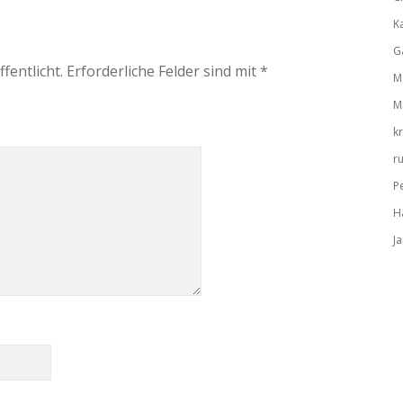
K
G
fentlicht.
Erforderliche Felder sind mit
*
M
M
k
r
P
H
J