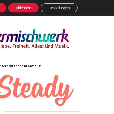
Ablehnen
Einstellungen
facebook
instagram
rss
soundcloud
vimeo
Bluesky
Sidebar
nterstützt das KFMW auf: