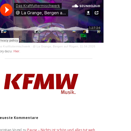
s Kraftfuttermischwerk
·
@ La Grange, Bergen auf Rügen, 11.04.2026
ory dazu:
Hier
.
eueste Kommentare
hristian Vogel
zu
Pause – Nichts ist schön und alles tut weh