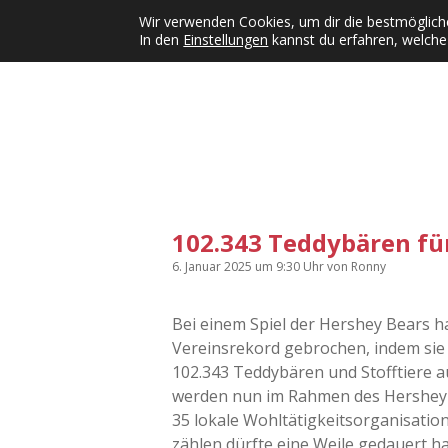
Wir verwenden Cookies, um dir die bestmögliche
In den
Einstellungen
kannst du erfahren, welche
Kategorien
KFMW-Disco
Dates
Inst
Dropdown-Menü öffnen
102.343 Teddybären fü
6. Januar 2025
um 9:30 Uhr
von
Ronny
Bei einem Spiel der Hershey Bears h
Vereinsrekord gebrochen, indem si
102.343 Teddybären und Stofftiere a
werden nun im Rahmen des Hershey
35 lokale Wohltätigkeitsorganisation
zählen dürfte eine Weile gedauert h