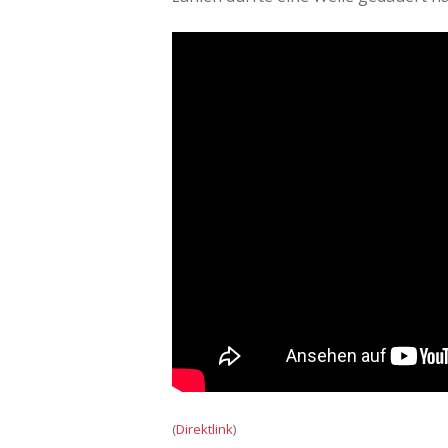
(
Direktlink
)