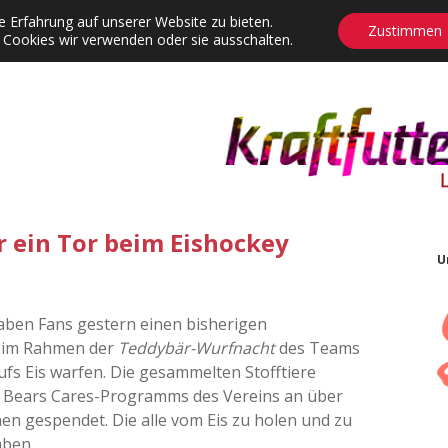
 Erfahrung auf unserer Website zu bieten.
Zustimmen
 Cookies wir verwenden oder sie ausschalten.
agrams
Contact
Adventskalender
Dropdown-Menü öffnen
r ein Tor beim Eishockey
U
aben Fans gestern einen bisherigen
e im Rahmen der
Teddybär-Wurfnacht
des Teams
ufs Eis warfen. Die gesammelten Stofftiere
 Bears Cares-Programms des Vereins an über
en gespendet. Die alle vom Eis zu holen und zu
aben.