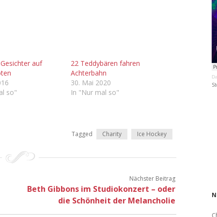
Gesichter auf
22 Teddybären fahren
oten
Achterbahn
Da
016
30. Mai 2020
St
al so"
In "Nur mal so"
Tagged
Charity
Ice Hockey
Nächster Beitrag
Beth Gibbons im Studiokonzert – oder
N
die Schönheit der Melancholie
C