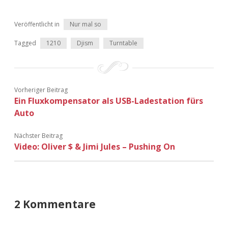
Adventskalender 2013
Visuelles
Veröffentlicht in
Nur mal so
Adventskalender 2014
Wandnotizen
Tagged
1210
Djism
Turntable
Adventskalender 2015
Adventskalender 2016
Vorheriger Beitrag
Ein Fluxkompensator als USB-Ladestation fürs
Auto
Adventskalender 2017
Nächster Beitrag
Adventskalender 2018
Video: Oliver $ & Jimi Jules – Pushing On
Adventskalender 2019
Adventskalender 2020
2 Kommentare
Adventskalender 2021