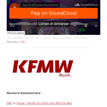
Das Kraftfuttermischwerk
·
@ La Grange, Bergen auf Rügen, 11.04.2026
Story dazu:
Hier
.
Neueste Kommentare
hikE
zu
Pause – Nichts ist schön und alles tut weh