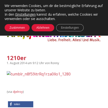
Wir verwenden Cookies, um dir die bestmögliche Erfahrung auf
unserer Website zu bieten.
Menü
Kategorien
Dropdown-
In den
Einstellungen
kannst du erfahren, welche Cookies wir
öffnen
Menü
verwenden oder sie ausschalten.
öffnen
24 Hours Chilling
KFMW-Disco
Zustimmen
Ablehnen
Einstellungen
Die Wende
Dates
Instagrams
Doku
1210er
KFMW-Disco
Contact
1. August 2014
um 9:12 Uhr
von
Ronny
Adventskalender
kfmw.stuff
Dropdown-
Menü
öffnen
Adventskalender 2010
Kopfkinomusik
facebook
instagram
rss
soundcloud
vimeo
Bluesky
(via
djelroy
)
Adventskalender 2011
Nur mal so
Adventskalender 2012
Täglicher Sinnwahn
teilen