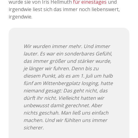
wurde sie von Iris Hellmuth
für einestages
und
irgendwie liest sich das immer noch liebenswert,
Adventskalender 2013
Visuelles
irgendwie.
Adventskalender 2014
Wandnotizen
Adventskalender 2015
Wir wurden immer mehr. Und immer
lauter. Es war ein sonderbares Gefühl,
Adventskalender 2016
das immer größer und stärker wurde,
je länger wir fuhren. Denn bis zu
Adventskalender 2017
diesem Punkt, als es am 1. Juli um halb
fünf am Wittenbergplatz losging, hatte
Adventskalender 2018
niemand gesagt: Das geht nicht, das
dürft ihr nicht. Vielleicht hatten wir
Adventskalender 2019
unbewusst damit gerechnet. Aber
nichts geschah. Man ließ uns einfach
Adventskalender 2020
machen. Und wir fühlten uns immer
sicherer.
Adventskalender 2021