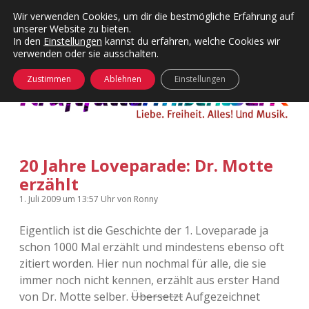
Wir verwenden Cookies, um dir die bestmögliche Erfahrung auf
unserer Website zu bieten.
Menü
Kategorien
Dropdown-
In den
Einstellungen
kannst du erfahren, welche Cookies wir
öffnen
Menü
verwenden oder sie ausschalten.
öffnen
24 Hours Chilling
KFMW-Disco
Zustimmen
Ablehnen
Einstellungen
Die Wende
Dates
Instagrams
Doku
20 Jahre Loveparade: Dr. Motte
KFMW-Disco
Contact
erzählt
Adventskalender
kfmw.stuff
Dropdown-
1. Juli 2009
um 13:57 Uhr
von
Ronny
Menü
öffnen
Eigentlich ist die Geschichte der 1. Loveparade ja
Adventskalender 2010
Kopfkinomusik
facebook
instagram
rss
soundcloud
vimeo
Bluesky
schon 1000 Mal erzählt und mindestens ebenso oft
zitiert worden. Hier nun nochmal für alle, die sie
Adventskalender 2011
Nur mal so
immer noch nicht kennen, erzählt aus erster Hand
von Dr. Motte selber.
Übersetzt
Aufgezeichnet
Adventskalender 2012
Täglicher Sinnwahn