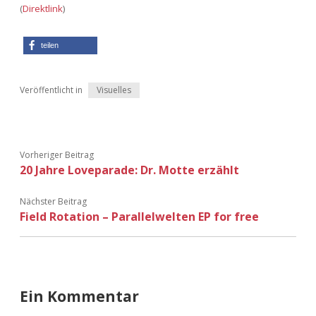
(
Direktlink
)
Adventskalender 2022
Adventskalender 2023
teilen
Adventskalender 2024
Veröffentlicht in
Visuelles
Vorheriger Beitrag
20 Jahre Loveparade: Dr. Motte erzählt
Nächster Beitrag
Field Rotation – Parallelwelten EP for free
Ein Kommentar