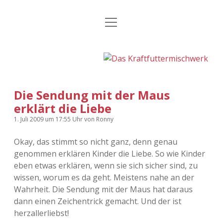
Menü
Kategorien
Dropdown-
öffnen
Menü
öffnen
24 Hours Chilling
KFMW-Disco
Die Wende
Dates
Die Sendung mit der Maus
Instagrams
Doku
erklärt die Liebe
KFMW-Disco
Contact
1. Juli 2009
um 17:55 Uhr
von
Ronny
Okay, das stimmt so nicht ganz, denn genau
Adventskalender
kfmw.stuff
Dropdown-
Menü
genommen erklären Kinder die Liebe. So wie Kinder
öffnen
eben etwas erklären, wenn sie sich sicher sind, zu
Adventskalender 2010
Kopfkinomusik
facebook
instagram
rss
soundcloud
vimeo
Bluesky
wissen, worum es da geht. Meistens nahe an der
Wahrheit. Die Sendung mit der Maus hat daraus
Adventskalender 2011
Nur mal so
dann einen Zeichentrick gemacht. Und der ist
herzallerliebst!
Adventskalender 2012
Täglicher Sinnwahn