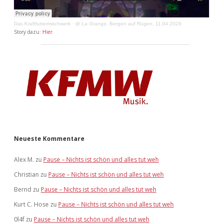
Das Kraftfuttermischwerk
·
@ La Grange, Bergen auf Rügen, 11.04.2026
Story dazu:
Hier
.
Neueste Kommentare
Alex M.
zu
Pause – Nichts ist schön und alles tut weh
Christian
zu
Pause – Nichts ist schön und alles tut weh
Bernd
zu
Pause – Nichts ist schön und alles tut weh
Kurt C. Hose
zu
Pause – Nichts ist schön und alles tut weh
0l4f
zu
Pause – Nichts ist schön und alles tut weh