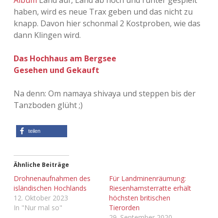
Album
Land auf, Land ab hoch und runter gespielt
haben, wird es neue Trax geben und das nicht zu
Adventskalender 2013
Visuelles
knapp. Davon hier schonmal 2 Kostproben, wie das
dann Klingen wird.
Adventskalender 2014
Wandnotizen
Das Hochhaus am Bergsee
Adventskalender 2015
Gesehen und Gekauft
Adventskalender 2016
Na denn: Om namaya shivaya und steppen bis der
Tanzboden glüht ;)
Adventskalender 2017
Adventskalender 2018
teilen
Adventskalender 2019
Ähnliche Beiträge
Adventskalender 2020
Drohnenaufnahmen des
Für Landminenräumung:
isländischen Hochlands
Riesenhamsterratte erhält
12. Oktober 2023
höchsten britischen
Adventskalender 2021
In "Nur mal so"
Tierorden
29. September 2020