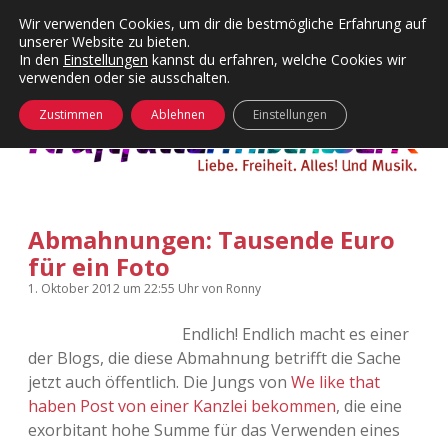
Wir verwenden Cookies, um dir die bestmögliche Erfahrung auf
unserer Website zu bieten.
Menü
Kategorien
Dropdown-
In den
Einstellungen
kannst du erfahren, welche Cookies wir
öffnen
Menü
verwenden oder sie ausschalten.
öffnen
24 Hours Chilling
KFMW-Disco
Zustimmen
Ablehnen
Einstellungen
Die Wende
Dates
Instagrams
Doku
Abmahnungen: Tausende Euro
KFMW-Disco
Contact
für ein Foto
Adventskalender
kfmw.stuff
Dropdown-
1. Oktober 2012
um 22:55 Uhr
von
Ronny
Menü
öffnen
Endlich! Endlich macht es einer
Adventskalender 2010
Kopfkinomusik
facebook
instagram
rss
soundcloud
vimeo
Bluesky
der Blogs, die diese Abmahnung betrifft die Sache
jetzt auch öffentlich. Die Jungs von
We like that
Adventskalender 2011
Nur mal so
haben Post von einer Kanzlei bekommen
, die eine
exorbitant hohe Summe für das Verwenden eines
Adventskalender 2012
Täglicher Sinnwahn