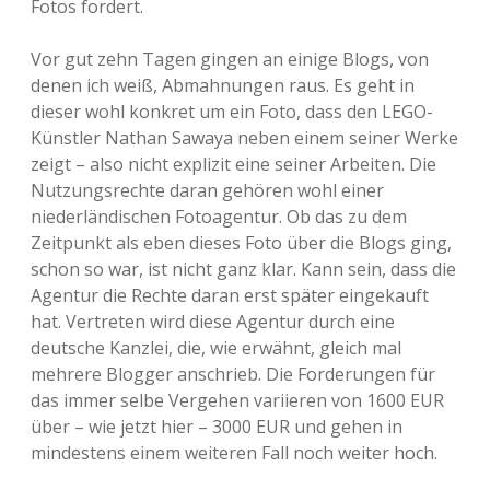
Fotos fordert.
Adventskalender 2013
Visuelles
Vor gut zehn Tagen gingen an einige Blogs, von
denen ich weiß, Abmahnungen raus. Es geht in
Adventskalender 2014
Wandnotizen
dieser wohl konkret um ein Foto, dass den LEGO-
Künstler Nathan Sawaya neben einem seiner Werke
Adventskalender 2015
zeigt – also nicht explizit eine seiner Arbeiten. Die
Nutzungsrechte daran gehören wohl einer
Adventskalender 2016
niederländischen Fotoagentur. Ob das zu dem
Zeitpunkt als eben dieses Foto über die Blogs ging,
Adventskalender 2017
schon so war, ist nicht ganz klar. Kann sein, dass die
Agentur die Rechte daran erst später eingekauft
Adventskalender 2018
hat. Vertreten wird diese Agentur durch eine
deutsche Kanzlei, die, wie erwähnt, gleich mal
Adventskalender 2019
mehrere Blogger anschrieb. Die Forderungen für
das immer selbe Vergehen variieren von 1600 EUR
Adventskalender 2020
über – wie jetzt hier – 3000 EUR und gehen in
mindestens einem weiteren Fall noch weiter hoch.
Adventskalender 2021