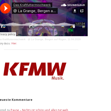
s Kraftfuttermischwerk
·
@ La Grange, Bergen auf Rügen, 11.04.2026
ory dazu:
Hier
.
eueste Kommentare
ernd
zu
Pause – Nichts ist schön und alles tut weh