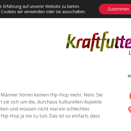
 Erfahrung auf unserer Website zu bieten.
Zustimmen
 Cookies wir verwenden oder sie ausschalten.
agrams
Contact
Adventskalender
Dropdown-Menü öffnen
U
 Männer hören keinen Hip-Hop mehr. Nein. Sie
n sie sich um die, durchaus kulturellen Aspekte
ken und müssen nicht mal ein schlechtes
ip-Hop ja nix zu tun. Das ist so einfach, dass