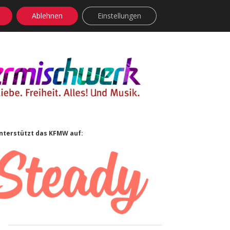
Ablehnen
Einstellungen
facebook
instagram
rss
soundcloud
vimeo
Bluesky
Sidebar
nterstützt das KFMW auf: