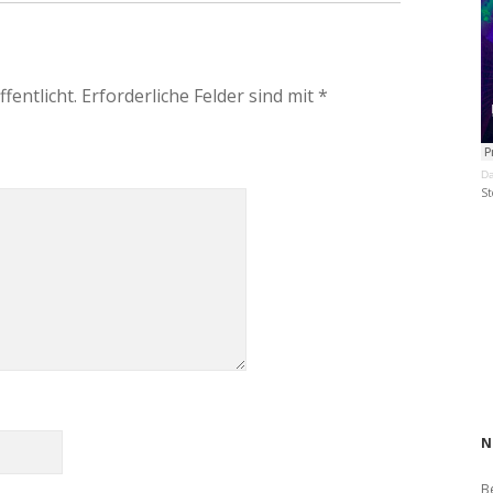
fentlicht.
Erforderliche Felder sind mit
*
Da
St
N
B