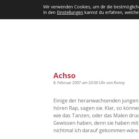
Wir verwenden Cookies, um dir die bestmögliche
In den
Einstellungen
kannst du erfahren, welche
Kategorien
KFMW-Disco
Dates
Inst
Dropdown-Menü öffnen
Achso
8. Februar 2007
um 20:00 Uhr
von
Ronny
Einige der heranwachsenden jungen
hören Rap, sagen sie. Klar, so könne
wie das Tanzen, oder das Malen drüc
Gewissen haben, denn sie haben mit H
nichtmal ich darauf gekommen wäre.