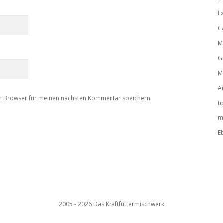
E
C
M
G
M
A
m Browser für meinen nächsten Kommentar speichern.
t
m
E
2005 - 2026 Das Kraftfuttermischwerk