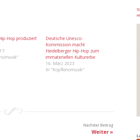
S
wi
Hip-Hop produziert
Deutsche Unesco-
Kommission macht
017
Heidelberger Hip-Hop zum
inomusik"
immateriellen Kulturerbe
16. März 2023
In "Kopfkinomusik"
Nächster Beitrag
Weiter »
L