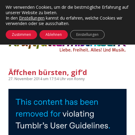
Wir verwenden Cookies, um dir die bestmögliche Erfahrung auf
unserer Website zu bieten.
Menü
Kategorien
Dropdown-
In den
Einstellungen
kannst du erfahren, welche Cookies wir
öffnen
Menü
verwenden oder sie ausschalten.
öffnen
24 Hours Chilling
KFMW-Disco
Zustimmen
Ablehnen
Einstellungen
Die Wende
Dates
Instagrams
Doku
Äffchen bürsten, gif’d
KFMW-Disco
Contact
27. November 2014
um 17:54 Uhr
von
Ronny
Adventskalender
kfmw.stuff
Dropdown-
Menü
öffnen
Adventskalender 2010
Kopfkinomusik
facebook
instagram
rss
soundcloud
vimeo
Bluesky
Adventskalender 2011
Nur mal so
Adventskalender 2012
Täglicher Sinnwahn