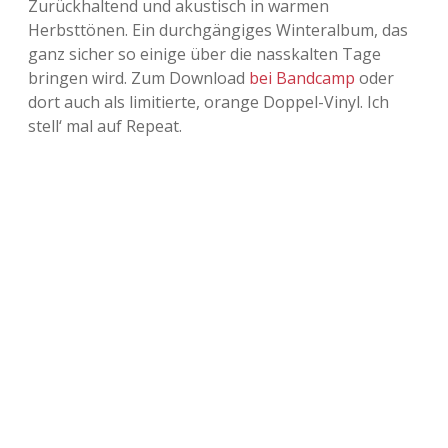
Zurückhaltend und akustisch in warmen
Herbsttönen. Ein durchgängiges Winteralbum, das
Adventskalender 2013
Visuelles
ganz sicher so einige über die nasskalten Tage
bringen wird. Zum Download
bei Bandcamp
oder
Adventskalender 2014
Wandnotizen
dort auch als limitierte, orange Doppel-Vinyl. Ich
stell‘ mal auf Repeat.
Adventskalender 2015
Adventskalender 2016
Adventskalender 2017
Adventskalender 2018
Adventskalender 2019
Adventskalender 2020
Adventskalender 2021