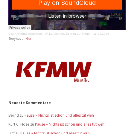
Das Kraftfuttermischwerk
·
@ La Grange, Bergen auf Rügen, 11.04.2026
Story dazu:
Hier
.
Neueste Kommentare
Bernd
zu
Pause – Nichts ist schön und alles tut weh
Kurt C. Hose
zu
Pause – Nichts ist schön und alles tut weh
0l4f
zu
Pause – Nichts ist schön und alles tut weh