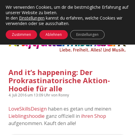
Wir verwenden Cookies, um dir die bestmögliche Erfahrung auf
unserer Website zu bieten.
Menü
Kategorien
Dropdown-
In den
Einstellungen
kannst du erfahren, welche Cookies wir
öffnen
Menü
verwenden oder sie ausschalten.
öffnen
24 Hours Chilling
KFMW-Disco
Zustimmen
Ablehnen
Einstellungen
Die Wende
Dates
Instagrams
Doku
And it’s happening: Der
KFMW-Disco
Contact
Prokrastinatorische Aktion-
Adventskalender
kfmw.stuff
Hoodie für alle
Dropdown-
Menü
4. Juli 2016
um 13:09 Uhr
von
Ronny
öffnen
Adventskalender 2010
Kopfkinomusik
facebook
instagram
rss
soundcloud
vimeo
Bluesky
LoveSkillsDesign
haben es getan und meinen
Adventskalender 2011
Nur mal so
Lieblingshoodie
ganz offiziell in
ihren Shop
aufgenommen. Kauft den alle!
Adventskalender 2012
Täglicher Sinnwahn