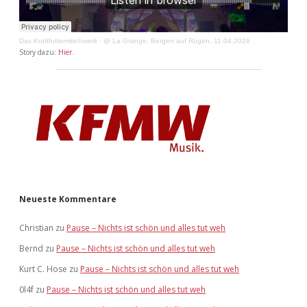
Das Kraftfuttermischwerk
·
@ La Grange, Bergen auf Rügen, 11.04.2026
Story dazu:
Hier
.
Neueste Kommentare
Christian
zu
Pause – Nichts ist schön und alles tut weh
Bernd
zu
Pause – Nichts ist schön und alles tut weh
Kurt C. Hose
zu
Pause – Nichts ist schön und alles tut weh
0l4f
zu
Pause – Nichts ist schön und alles tut weh