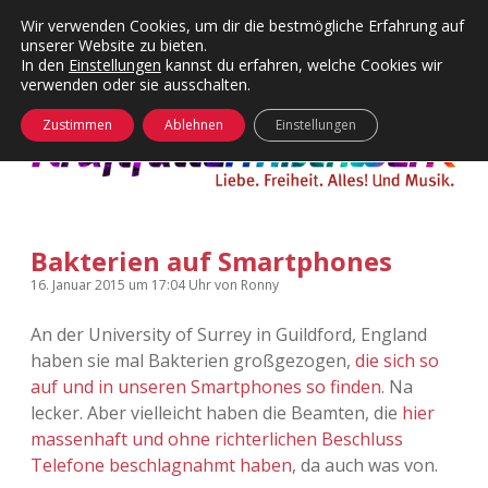
Wir verwenden Cookies, um dir die bestmögliche Erfahrung auf
unserer Website zu bieten.
Menü
Kategorien
Dropdown-
In den
Einstellungen
kannst du erfahren, welche Cookies wir
öffnen
Menü
verwenden oder sie ausschalten.
öffnen
24 Hours Chilling
KFMW-Disco
Zustimmen
Ablehnen
Einstellungen
Die Wende
Dates
Instagrams
Doku
Bakterien auf Smartphones
KFMW-Disco
Contact
16. Januar 2015
um 17:04 Uhr
von
Ronny
Adventskalender
kfmw.stuff
Dropdown-
Menü
An der University of Surrey in Guildford, England
öffnen
haben sie mal Bakterien großgezogen,
die sich so
Adventskalender 2010
Kopfkinomusik
facebook
instagram
rss
soundcloud
vimeo
Bluesky
auf und in unseren Smartphones so finden
. Na
lecker. Aber vielleicht haben die Beamten, die
hier
Adventskalender 2011
Nur mal so
massenhaft und ohne richterlichen Beschluss
Telefone beschlagnahmt haben
, da auch was von.
Adventskalender 2012
Täglicher Sinnwahn