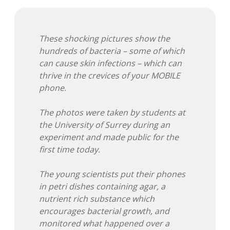
Adventskalender 2013
Visuelles
These shocking pictures show the
Adventskalender 2014
Wandnotizen
hundreds of bacteria – some of which
can cause skin infections – which can
Adventskalender 2015
thrive in the crevices of your MOBILE
phone.
Adventskalender 2016
The photos were taken by students at
Adventskalender 2017
the University of Surrey during an
experiment and made public for the
Adventskalender 2018
first time today.
Adventskalender 2019
The young scientists put their phones
in petri dishes containing agar, a
Adventskalender 2020
nutrient rich substance which
encourages bacterial growth, and
Adventskalender 2021
monitored what happened over a