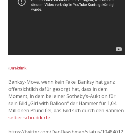
Adventskalender 2013
Visuelles
Adventskalender 2014
Wandnotizen
Adventskalender 2015
Adventskalender 2016
Adventskalender 2017
(
Direktlink
)
Adventskalender 2018
Banksy-Move, wenn kein Fake: Banksy hat ganz
offensichtlich dafür gesorgt hat, dass in dem
Adventskalender 2019
Moment, in dem bei einer Sotheby‘s-Auktion für
sein Bild „Girl with Balloon“ der Hammer für 1,04
Adventskalender 2020
Millionen Pfund fiel, das Bild sich durch den Rahmen
selber schredderte
.
Adventskalender 2021
https://twitter.com/DanFleyshman/status/10484012