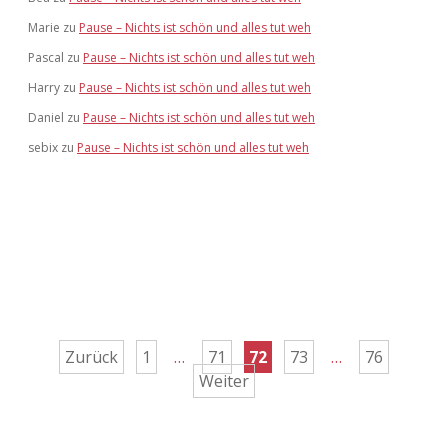
Marie
zu
Pause – Nichts ist schön und alles tut weh
Pascal
zu
Pause – Nichts ist schön und alles tut weh
Harry
zu
Pause – Nichts ist schön und alles tut weh
Daniel
zu
Pause – Nichts ist schön und alles tut weh
sebix
zu
Pause – Nichts ist schön und alles tut weh
Seitennummerierung
Zurück
1
…
71
72
73
…
76
Weiter
der
Beiträge