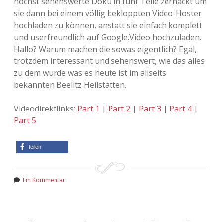
höchst sehenswerte Doku in fünf Teile zerhackt um
sie dann bei einem völlig bekloppten Video-Hoster
Adventskalender 2013
Visuelles
hochladen zu können, anstatt sie einfach komplett
und userfreundlich auf Google.Video hochzuladen.
Adventskalender 2014
Wandnotizen
Hallo? Warum machen die sowas eigentlich? Egal,
trotzdem interessant und sehenswert, wie das alles
Adventskalender 2015
zu dem wurde was es heute ist im allseits
bekannten Beelitz Heilstätten.
Adventskalender 2016
Videodirektlinks:
Part 1
|
Part 2
|
Part 3
|
Part 4
|
Adventskalender 2017
Part 5
Adventskalender 2018
teilen
Adventskalender 2019
Ein Kommentar
Adventskalender 2020
Adventskalender 2021