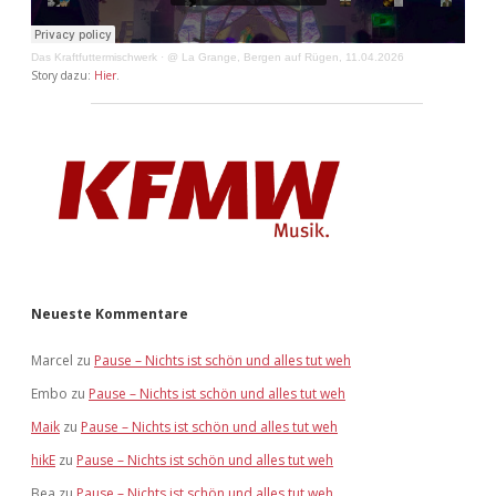
Das Kraftfuttermischwerk
·
@ La Grange, Bergen auf Rügen, 11.04.2026
Story dazu:
Hier
.
Neueste Kommentare
Marcel
zu
Pause – Nichts ist schön und alles tut weh
Embo
zu
Pause – Nichts ist schön und alles tut weh
Maik
zu
Pause – Nichts ist schön und alles tut weh
hikE
zu
Pause – Nichts ist schön und alles tut weh
Bea
zu
Pause – Nichts ist schön und alles tut weh