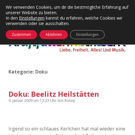
Wir verwenden Cookies, um dir die bestmögliche Erfahrung auf
unserer Website zu bieten.
Menü
Kategorien
Dropdown-
In den
Einstellungen
kannst du erfahren, welche Cookies wir
öffnen
Menü
verwenden oder sie ausschalten.
öffnen
24 Hours Chilling
KFMW-Disco
Zustimmen
Ablehnen
Einstellungen
Die Wende
Dates
Instagrams
Doku
Kategorie:
Doku
KFMW-Disco
Contact
Adventskalender
kfmw.stuff
Dropdown-
Menü
Doku: Beelitz Heilstätten
öffnen
Adventskalender 2010
Kopfkinomusik
9. Januar 2009
um 13:33 Uhr
von
Ronny
facebook
instagram
rss
soundcloud
vimeo
Bluesky
Adventskalender 2011
Nur mal so
Irgend so ein schlaues Kerlchen hat mal wieder eine
Adventskalender 2012
Täglicher Sinnwahn