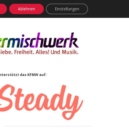
Ablehnen
Einstellungen
facebook
instagram
rss
soundcloud
vimeo
Bluesky
Sidebar
nterstützt das KFMW auf: