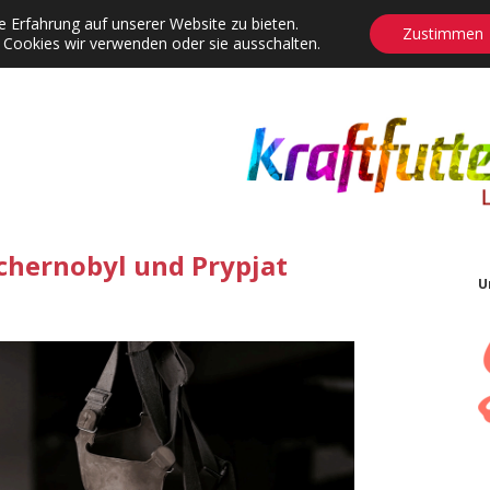
 Erfahrung auf unserer Website zu bieten.
Zustimmen
 Cookies wir verwenden oder sie ausschalten.
agrams
Contact
Adventskalender
Dropdown-Menü öffnen
hernobyl und Prypjat
U