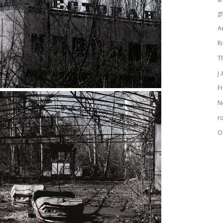
g
A
R
T
j
Fr
N
r
O