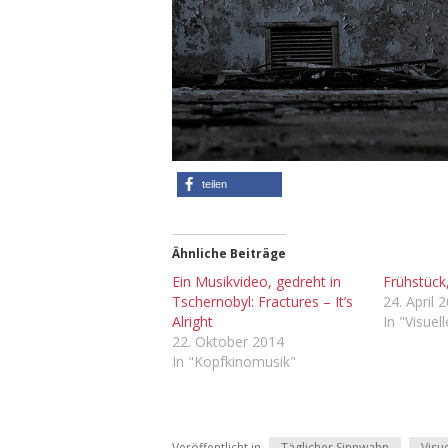
teilen
Ähnliche Beiträge
Ein Musikvideo, gedreht in
Frühstück,
Tschernobyl: Fractures – It’s
24. April 
Alright
In "Visuel
22. Oktober 2014
In "Kopfkinomusik"
Veröffentlicht in
Täglicher Sinnwahn
Visu