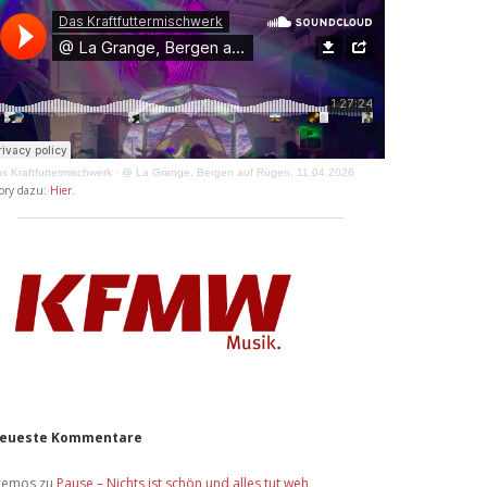
s Kraftfuttermischwerk
·
@ La Grange, Bergen auf Rügen, 11.04.2026
ory dazu:
Hier
.
eueste Kommentare
remos
zu
Pause – Nichts ist schön und alles tut weh