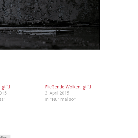
 gif’d
Fließende Wolken, gif’d
2015
3. April 2015
les"
In "Nur mal so"
elles