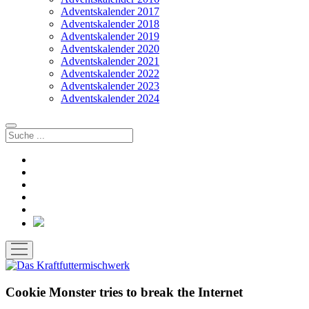
Adventskalender 2017
Adventskalender 2018
Adventskalender 2019
Adventskalender 2020
Adventskalender 2021
Adventskalender 2022
Adventskalender 2023
Adventskalender 2024
Suchen
facebook
instagram
rss
soundcloud
vimeo
Bluesky
Menü
öffnen
Cookie Monster tries to break the Internet