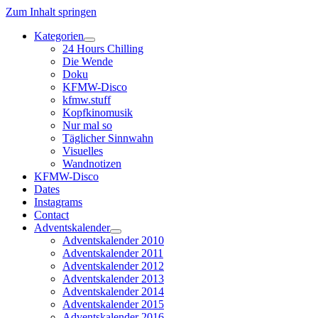
Zum Inhalt springen
Kategorien
Dropdown-
24 Hours Chilling
Menü
Die Wende
öffnen
Doku
KFMW-Disco
kfmw.stuff
Kopfkinomusik
Nur mal so
Täglicher Sinnwahn
Visuelles
Wandnotizen
KFMW-Disco
Dates
Instagrams
Contact
Adventskalender
Dropdown-
Adventskalender 2010
Menü
Adventskalender 2011
öffnen
Adventskalender 2012
Adventskalender 2013
Adventskalender 2014
Adventskalender 2015
Adventskalender 2016