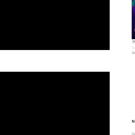
Da
St
N
G