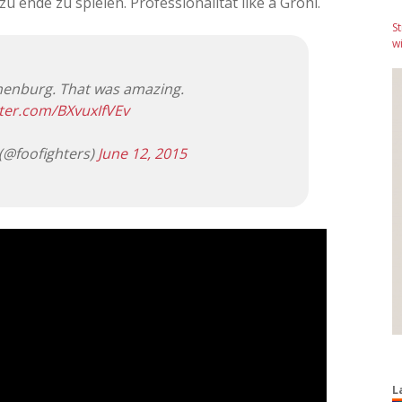
u ende zu spielen. Professionalität like a Grohl.
S
wi
enburg. That was amazing.
tter.com/BXvuxIfVEv
(@foofighters)
June 12, 2015
L