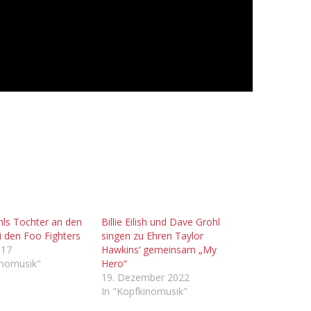
ls Tochter an den
Billie Eilish und Dave Grohl
 den Foo Fighters
singen zu Ehren Taylor
017
Hawkins‘ gemeinsam „My
inomusik"
Hero“
19. Dezember 2022
In "Kopfkinomusik"