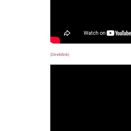
(
Direktlink
)