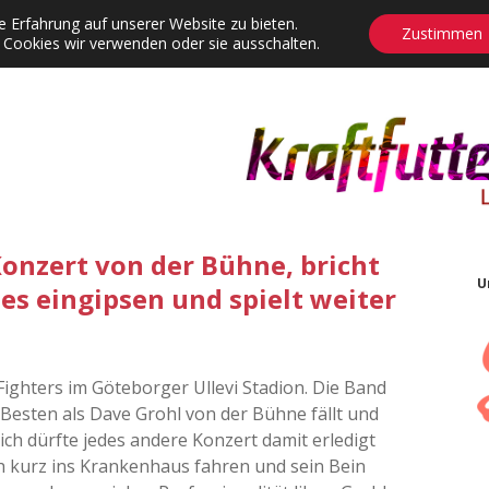
 Erfahrung auf unserer Website zu bieten.
Zustimmen
 Cookies wir verwenden oder sie ausschalten.
agrams
Contact
Adventskalender
Dropdown-Menü öffnen
Konzert von der Bühne, bricht
U
eses eingipsen und spielt weiter
ighters im Göteborger Ullevi Stadion. Die Band
Besten als Dave Grohl von der Bühne fällt und
lich dürfte jedes andere Konzert damit erledigt
ich kurz ins Krankenhaus fahren und sein Bein