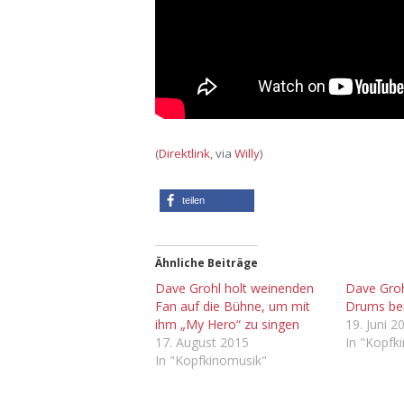
(
Direktlink
, via
Willy
)
teilen
Ähnliche Beiträge
Dave Grohl holt weinenden
Dave Groh
Fan auf die Bühne, um mit
Drums bei
ihm „My Hero“ zu singen
19. Juni 2
17. August 2015
In "Kopfk
In "Kopfkinomusik"