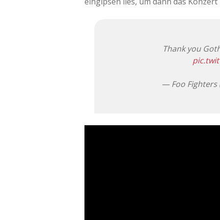
eingipsen lies, um dann das Konzert z
Thank you Goth
pic.twi
— Foo Fighters 