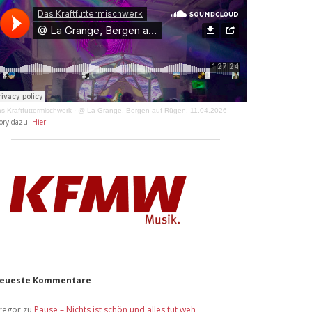
s Kraftfuttermischwerk
·
@ La Grange, Bergen auf Rügen, 11.04.2026
ory dazu:
Hier
.
eueste Kommentare
regor
zu
Pause – Nichts ist schön und alles tut weh