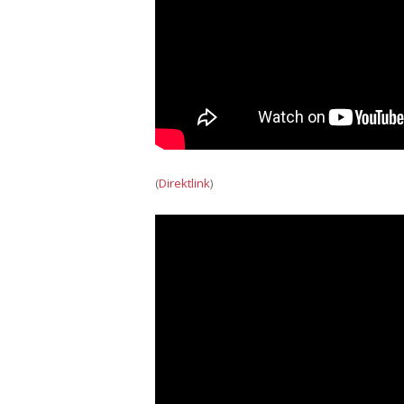
(
Direktlink
)