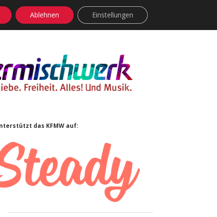
Ablehnen
Einstellungen
facebook
instagram
rss
soundcloud
vimeo
Bluesky
Sidebar
nterstützt das KFMW auf: