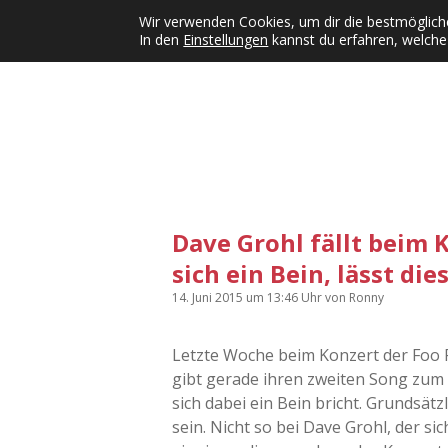
Wir verwenden Cookies, um dir die bestmögliche
In den
Einstellungen
kannst du erfahren, welche
Kategorien
KFMW-Disco
Dates
Inst
Dropdown-Menü öffnen
Dave Grohl fällt beim 
sich ein Bein, lässt di
14. Juni 2015
um 13:46 Uhr
von
Ronny
Letzte Woche beim Konzert der Foo F
gibt gerade ihren zweiten Song zum 
sich dabei ein Bein bricht. Grundsätz
sein. Nicht so bei Dave Grohl, der s