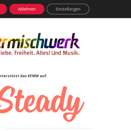
Ablehnen
Einstellungen
facebook
instagram
rss
soundcloud
vimeo
Bluesky
Sidebar
nterstützt das KFMW auf: