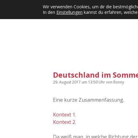
Wir verwenden Cookies, um dir die bestmögliche
In den
Einstellungen
kannst du erfahren, welche
Kategorien
KFMW-Disco
Dates
Inst
Dropdown-Menü öffnen
Deutschland im Somme
29. August 2017
um 13:50 Uhr
von
Ronny
Eine kurze Zusammenfassung.
Kontext 1
.
Kontext 2
.
Da weiß man, in welche Richtung der