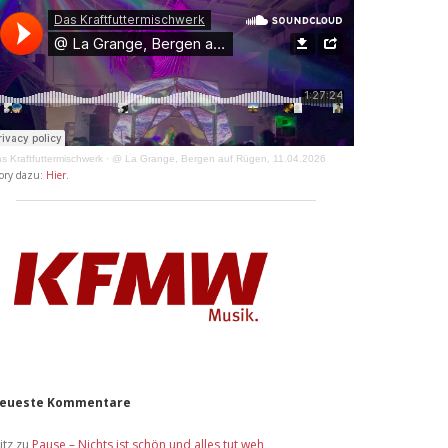
s Kraftfuttermischwerk
·
@ La Grange, Bergen auf Rügen, 11.04.2026
ory dazu:
Hier
.
eueste Kommentare
itz
zu
Pause – Nichts ist schön und alles tut weh