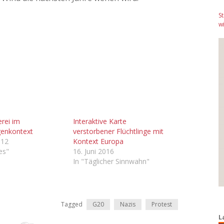
S
wi
rei im
Interaktive Karte
enkontext
verstorbener Flüchtlinge mit
012
Kontext Europa
les"
16. Juni 2016
In "Täglicher Sinnwahn"
Tagged
G20
Nazis
Protest
L