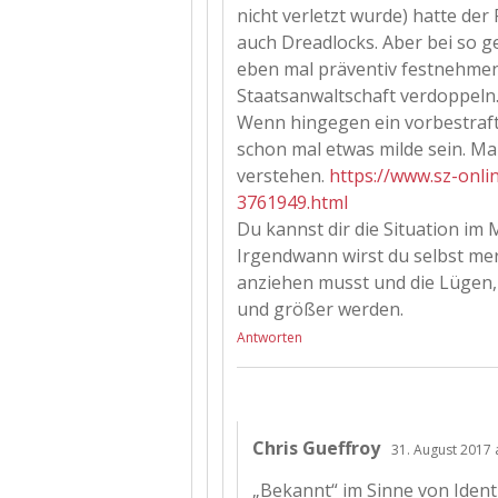
nicht verletzt wurde) hatte d
auch Dreadlocks. Aber bei so 
eben mal präventiv festnehmen
Staatsanwaltschaft verdoppeln
Wenn hingegen ein vorbestraft
schon mal etwas milde sein. M
verstehen.
https://www.sz-onli
3761949.html
Du kannst dir die Situation im 
Irgendwann wirst du selbst mer
anziehen musst und die Lügen, 
und größer werden.
Antworten
Chris Gueffroy
31. August 2017 
„Bekannt“ im Sinne von Identi