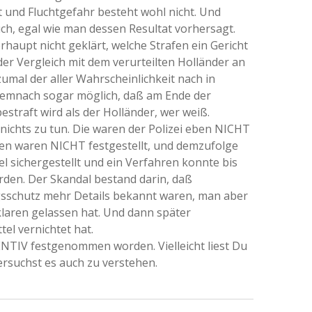
ft und Fluchtgefahr besteht wohl nicht. Und
uch, egal wie man dessen Resultat vorhersagt.
haupt nicht geklärt, welche Strafen ein Gericht
der Vergleich mit dem verurteilten Holländer an
mal der aller Wahrscheinlichkeit nach in
 demnach sogar möglich, daß am Ende der
straft wird als der Holländer, wer weiß.
 nichts zu tun. Die waren der Polizei eben NICHT
en waren NICHT festgestellt, und demzufolge
l sichergestellt und ein Verfahren konnte bis
rden. Der Skandal bestand darin, daß
sschutz mehr Details bekannt waren, man aber
nklaren gelassen hat. Und dann später
el vernichtet hat.
ENTIV festgenommen worden. Vielleicht liest Du
rsuchst es auch zu verstehen.