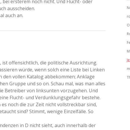
 bei ersterem noch nicht. Und Flucht- oder
ch ausscheiden.
N
al auch an.
r
O
R
F
M
Je
ist offensichtlich, die politische Ausrichtung.
m
assieren würde, wenn solch eine Liste bei Linken
n den vollen Katalog abbekommen; Anklage
T
hen Gruppe und so on. Schau mal, was man alles
ie Betreiber von linksunten vorzugehen. Und
eine Flucht- und Verdunklungsgefahr bestehe.
 es noch die zur Zeit nicht vollstreckbar sind,
taucht sind? Stimmt, wenige Einzelfälle. So
denzen in D nicht sieht, auch innerhalb der