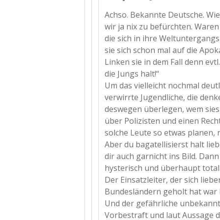
Achso. Bekannte Deutsche. Wi
wir ja nix zu befürchten. Waren
die sich in ihre Weltuntergangs
sie sich schon mal auf die Apo
Linken sie in dem Fall denn evt
die Jungs halt!“
Um das vielleicht nochmal deutl
verwirrte Jugendliche, die denk
deswegen überlegen, wem sies m
über Polizisten und einen Rech
solche Leute so etwas planen, m
Aber du bagatellisierst halt lie
dir auch garnicht ins Bild. Dan
hysterisch und überhaupt total 
Der Einsatzleiter, der sich li
Bundesländern geholt hat war b
Und der gefährliche unbekannt
Vorbestraft und laut Aussage d