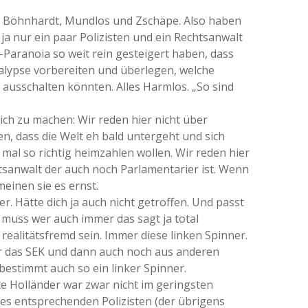
e Böhnhardt, Mundlos und Zschäpe. Also haben
 ja nur ein paar Polizisten und ein Rechtsanwalt
-Paranoia so weit rein gesteigert haben, dass
kalypse vorbereiten und überlegen, welche
l. ausschalten könnten. Alles Harmlos. „So sind
ich zu machen: Wir reden hier nicht über
en, dass die Welt eh bald untergeht und sich
al so richtig heimzahlen wollen. Wir reden hier
tsanwalt der auch noch Parlamentarier ist. Wenn
einen sie es ernst.
ber. Hätte dich ja auch nicht getroffen. Und passt
n muss wer auch immer das sagt ja total
realitätsfremd sein. Immer diese linken Spinner.
eber das SEK und dann auch noch aus anderen
estimmt auch so ein linker Spinner.
e Holländer war zwar nicht im geringsten
es entsprechenden Polizisten (der übrigens