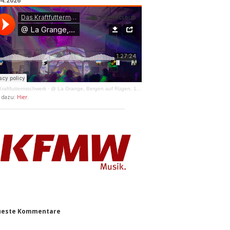
04.2026
raftfuttermischwerk
·
@ La Grange, Bergen auf Rügen, 11.04.2026
y dazu:
Hier
.
este Kommentare