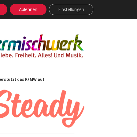
Ablehnen
Einstellungen
facebook
instagram
rss
soundcloud
vimeo
Bluesky
idebar
erstützt das KFMW auf: