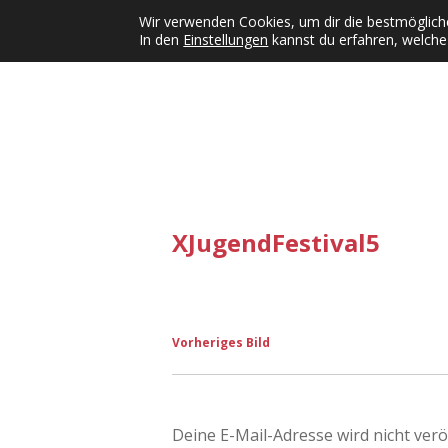
Wir verwenden Cookies, um dir die bestmögliche
In den
Einstellungen
kannst du erfahren, welche
Kategorien
KFMW-Disco
Dates
Inst
Dropdown-Menü öffnen
XJugendFestival5
Vorheriges Bild
Deine E-Mail-Adresse wird nicht veröf