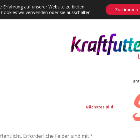
 Erfahrung auf unserer Website zu bieten.
Zustimmen
 Cookies wir verwenden oder sie ausschalten.
agrams
Contact
Adventskalender
Dropdown-Menü öffnen
S
Unt
Nächstes Bild
fentlicht.
Erforderliche Felder sind mit
*