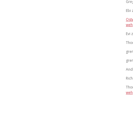
Gre
Ebi
Ost
weh
Evi
Tho
gre
gre
And
Ric
Tho
weh