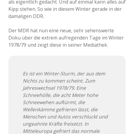
als eigentlich gedacht. Und auf einmal kann alles auf
Kipp stehen. So wie in diesem Winter gerade in der
Adventskalender 2013
Visuelles
damaligen DDR.
Adventskalender 2014
Wandnotizen
Der MDR hat nun eine neue, sehr sehenswerte
Doku über die extrem aufregenden Tage im Winter
Adventskalender 2015
1978/79 und zeigt diese in seiner Mediathek.
Adventskalender 2016
Adventskalender 2017
Es ist ein Winter-Sturm, der aus dem
Nichts zu kommen scheint. Zum
Adventskalender 2018
Jahreswechsel 1978/79. Eine
Schneehölle, die acht Meter hohe
Adventskalender 2019
Schneewehen auftürmt, die
Wellenkämme gefrieren lässt, die
Adventskalender 2020
Menschen und Autos verschluckt und
ungeahnte Kräfte freisetzt. In
Adventskalender 2021
Mitteleuropa gefriert das normale