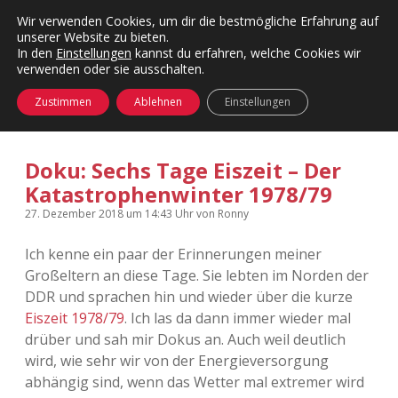
Wir verwenden Cookies, um dir die bestmögliche Erfahrung auf
unserer Website zu bieten.
Menü
Kategorien
Dropdown-
In den
Einstellungen
kannst du erfahren, welche Cookies wir
öffnen
Menü
verwenden oder sie ausschalten.
öffnen
24 Hours Chilling
KFMW-Disco
Zustimmen
Ablehnen
Einstellungen
Die Wende
Dates
Doku: Sechs Tage Eiszeit – Der
Instagrams
Doku
Katastrophenwinter 1978/79
KFMW-Disco
Contact
27. Dezember 2018
um 14:43 Uhr
von
Ronny
Ich kenne ein paar der Erinnerungen meiner
Adventskalender
kfmw.stuff
Dropdown-
Menü
Großeltern an diese Tage. Sie lebten im Norden der
öffnen
DDR und sprachen hin und wieder über die kurze
Adventskalender 2010
Kopfkinomusik
facebook
instagram
rss
soundcloud
vimeo
Bluesky
Eiszeit 1978/79
. Ich las da dann immer wieder mal
drüber und sah mir Dokus an. Auch weil deutlich
Adventskalender 2011
Nur mal so
wird, wie sehr wir von der Energieversorgung
abhängig sind, wenn das Wetter mal extremer wird
Adventskalender 2012
Täglicher Sinnwahn