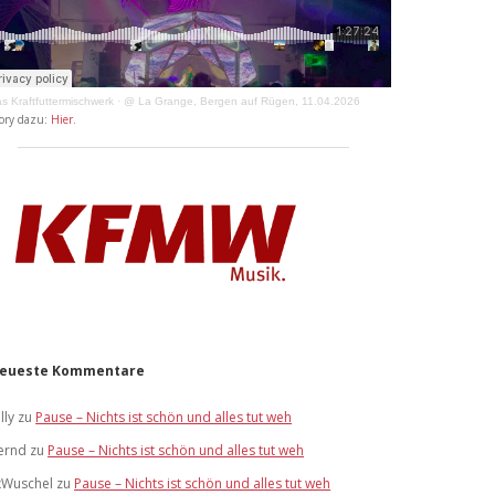
s Kraftfuttermischwerk
·
@ La Grange, Bergen auf Rügen, 11.04.2026
ory dazu:
Hier
.
eueste Kommentare
lly
zu
Pause – Nichts ist schön und alles tut weh
ernd
zu
Pause – Nichts ist schön und alles tut weh
xWuschel
zu
Pause – Nichts ist schön und alles tut weh