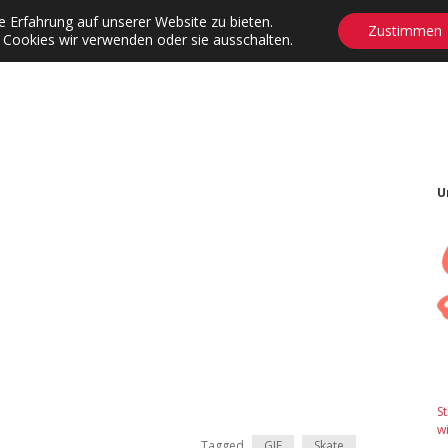
 Erfahrung auf unserer Website zu bieten.
Zustimmen
 Cookies wir verwenden oder sie ausschalten.
agrams
Contact
Adventskalender
Dropdown-Menü öffnen
U
S
wi
Tagged
GIF
Skate