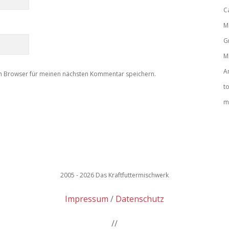
C
M
G
M
A
m Browser für meinen nächsten Kommentar speichern.
t
m
2005 - 2026 Das Kraftfuttermischwerk
Impressum
Datenschutz
//