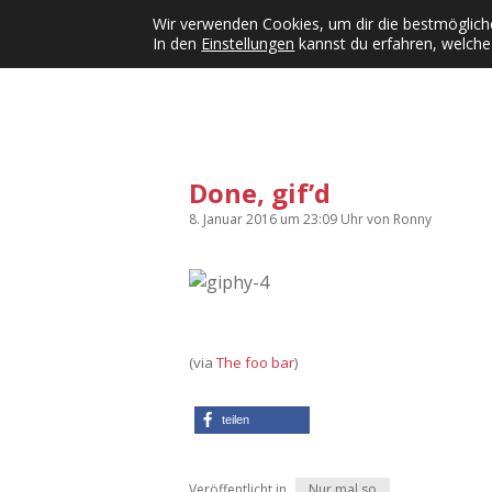
Wir verwenden Cookies, um dir die bestmögliche
In den
Einstellungen
kannst du erfahren, welche
Kategorien
KFMW-Disco
Dates
Inst
Dropdown-Menü öffnen
Done, gif’d
8. Januar 2016
um 23:09 Uhr
von
Ronny
(via
The foo bar
)
teilen
Veröffentlicht in
Nur mal so