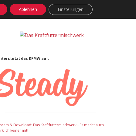
Ablehnen
Einstellungen
facebook
instagram
rss
soundcloud
vimeo
Bluesky
Sidebar
nterstützt das KFMW auf:
tream & Download: Das Kraftfuttermischwerk - Es macht auch
rklich keiner mit!