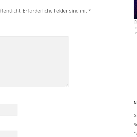
fentlicht.
Erforderliche Felder sind mit
*
Da
St
N
Gi
B
E