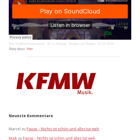
Das Kraftfuttermischwerk
·
@ La Grange, Bergen auf Rügen, 11.04.2026
Story dazu:
Hier
.
Neueste Kommentare
Marcel
zu
Pause – Nichts ist schön und alles tut weh
Maik
zu
Pause – Nichts ist schön und alles tut weh