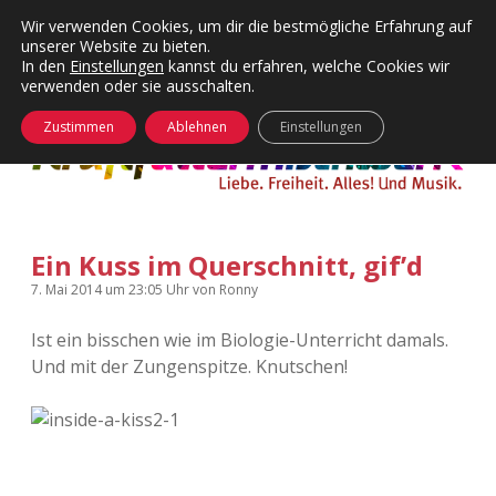
Wir verwenden Cookies, um dir die bestmögliche Erfahrung auf
unserer Website zu bieten.
Menü
Kategorien
Dropdown-
In den
Einstellungen
kannst du erfahren, welche Cookies wir
öffnen
Menü
verwenden oder sie ausschalten.
öffnen
24 Hours Chilling
KFMW-Disco
Zustimmen
Ablehnen
Einstellungen
Die Wende
Dates
Instagrams
Doku
Ein Kuss im Querschnitt, gif’d
KFMW-Disco
Contact
7. Mai 2014
um 23:05 Uhr
von
Ronny
Adventskalender
kfmw.stuff
Dropdown-
Menü
Ist ein bisschen wie im Biologie-Unterricht damals.
öffnen
Und mit der Zungenspitze. Knutschen!
Adventskalender 2010
Kopfkinomusik
facebook
instagram
rss
soundcloud
vimeo
Bluesky
Adventskalender 2011
Nur mal so
Adventskalender 2012
Täglicher Sinnwahn