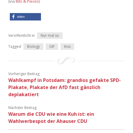
(via
Bits & Pieces
)
Adventskalender 2013
Visuelles
teilen
Adventskalender 2014
Wandnotizen
Veröffentlicht in
Nur mal so
Adventskalender 2015
Tagged
Biology
GIF
Kiss
Adventskalender 2016
Adventskalender 2017
Vorheriger Beitrag
Wahlkampf in Potsdam: grandios gefakte SPD-
Adventskalender 2018
Plakate, Plakate der AfD fast gänzlich
deplakatiert
Adventskalender 2019
Nächster Beitrag
Adventskalender 2020
Warum die CDU wie eine Kuh ist: ein
Wahlwerbespot der Ahauser CDU
Adventskalender 2021