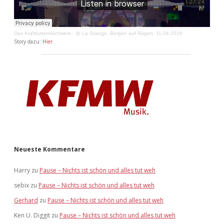
Das Kraftfuttermischwerk
·
@ La Grange, Bergen auf Rügen, 11.04.2026
Story dazu:
Hier
.
Neueste Kommentare
Harry
zu
Pause – Nichts ist schön und alles tut weh
sebix
zu
Pause – Nichts ist schön und alles tut weh
Gerhard
zu
Pause – Nichts ist schön und alles tut weh
Ken U. Diggit
zu
Pause – Nichts ist schön und alles tut weh