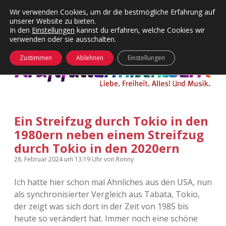
Wir verwenden Cookies, um dir die bestmögliche Erfahrung auf
unserer Website zu bieten.
Menü
Kategorien
Dropdown-
In den
Einstellungen
kannst du erfahren, welche Cookies wir
öffnen
Menü
verwenden oder sie ausschalten.
öffnen
24 Hours Chilling
KFMW-Disco
Zustimmen
Ablehnen
Einstellungen
Die Wende
Dates
Instagrams
Doku
Ein Streifzug durch Tokio in den
KFMW-Disco
Contact
1980ern neben einem Streifzug
Adventskalender
kfmw.stuff
durch Tokio in den 2020ern
Dropdown-
Menü
28. Februar 2024
um 13:19 Uhr
von
Ronny
öffnen
Adventskalender 2010
Kopfkinomusik
facebook
instagram
rss
soundcloud
vimeo
Bluesky
Ich hatte hier schon mal Ähnliches aus den USA, nun
Adventskalender 2011
Nur mal so
als synchronisierter Vergleich aus Tabata, Tokio,
der zeigt was sich dort in der Zeit von 1985 bis
Adventskalender 2012
Täglicher Sinnwahn
heute so verändert hat. Immer noch eine schöne