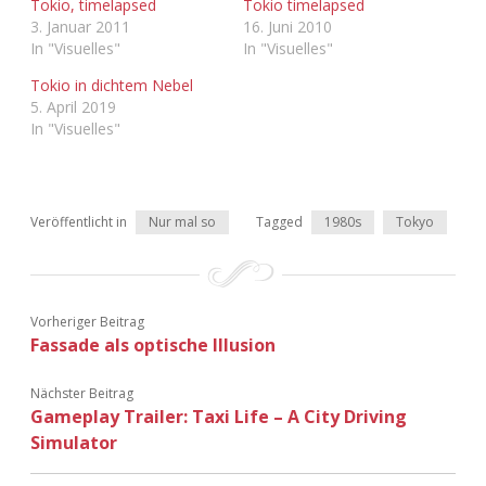
Tokio, timelapsed
Tokio timelapsed
Adventskalender 2022
3. Januar 2011
16. Juni 2010
In "Visuelles"
In "Visuelles"
Adventskalender 2023
Tokio in dichtem Nebel
5. April 2019
Adventskalender 2024
In "Visuelles"
Veröffentlicht in
Nur mal so
Tagged
1980s
Tokyo
Vorheriger Beitrag
Fassade als optische Illusion
Nächster Beitrag
Gameplay Trailer: Taxi Life – A City Driving
Simulator