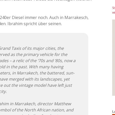
S
wi
 240er Diesel immer noch. Auch in Marrakesch,
en. Ibrahim spricht über seinen.
and Taxis of its major cities, the
ved as the primary vehicle for the
ades – a relic of the ‘70s and ‘80s, now a
hold in the past. With many having
meters, in Marrakech, the battered, sun-
ave merged with its landscapes, yet
 out the vintage model have left just
ity.
rahim in Marrakech, director Matthew
ymbol of the North African nation, and
L