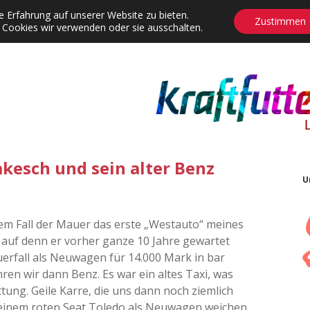
 Erfahrung auf unserer Website zu bieten.
Zustimmen
 Cookies wir verwenden oder sie ausschalten.
agrams
Contact
Adventskalender
Dropdown-Menü öffnen
akesch und sein alter Benz
U
m Fall der Mauer das erste „Westauto“ meines
, auf denn er vorher ganze 10 Jahre gewartet
erfall als Neuwagen für 14.000 Mark in bar
ren wir dann Benz. Es war ein altes Taxi, was
ttung. Geile Karre, die uns dann noch ziemlich
e einem roten Seat Toledo als Neuwagen weichen