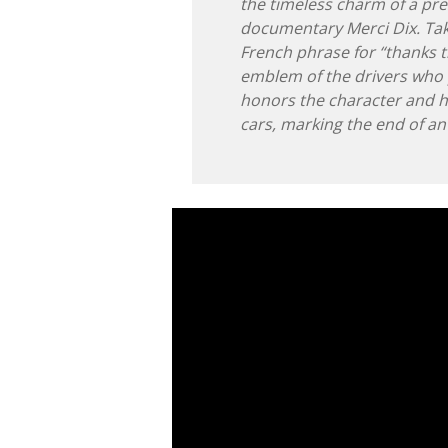
the timeless charm of a pre
documentary Merci Dix. Ta
French phrase for “thanks ti
emblem of the drivers who p
honors the character and ho
cars, marking the end of an