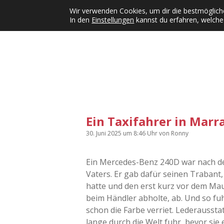
Wir verwenden Cookies, um dir die bestmögliche
In den
Einstellungen
kannst du erfahren, welche
Kategorien
KFMW-Disco
Dates
Inst
Dropdown-Menü öffnen
Ein Taxifahrer in Marr
30. Juni 2025
um 8:46 Uhr
von
Ronny
Ein Mercedes-Benz 240D war nach de
Vaters. Er gab dafür seinen Trabant
hatte und den erst kurz vor dem Mau
beim Händler abholte, ab. Und so fuh
schon die Farbe verriet. Lederaussta
lange durch die Welt fuhr, bevor si