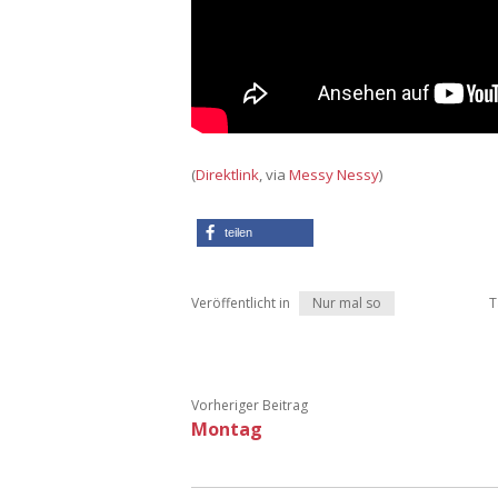
(
Direktlink
, via
Messy Nessy
)
teilen
Veröffentlicht in
Nur mal so
T
Vorheriger Beitrag
Montag