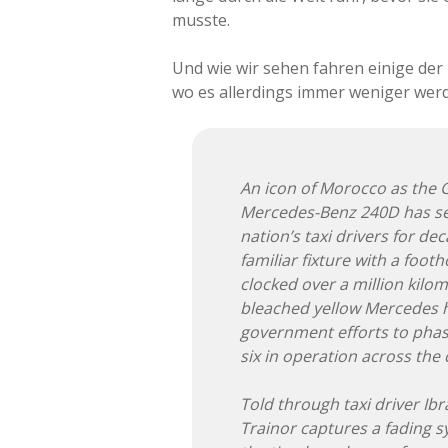
musste.
Und wie wir sehen fahren einige der
wo es allerdings immer weniger werd
An icon of Morocco as the Gr
Mercedes-Benz 240D has ser
nation’s taxi drivers for dec
familiar fixture with a foot
clocked over a million kilo
bleached yellow Mercedes h
government efforts to phase
six in operation across the c
Told through taxi driver Ib
Trainor captures a fading s