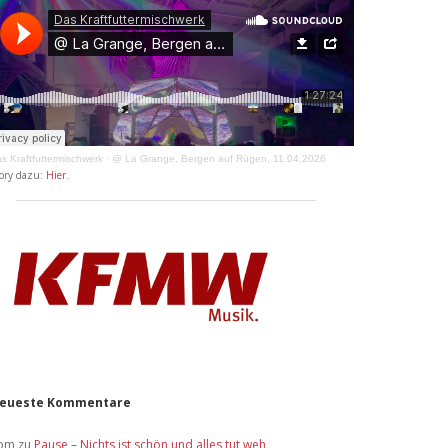
s Kraftfuttermischwerk
·
@ La Grange, Bergen auf Rügen, 11.04.2026
ory dazu:
Hier
.
eueste Kommentare
om
zu
Pause – Nichts ist schön und alles tut weh