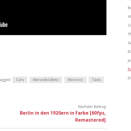
B
A
C
T
S
El
j
R
D
agged
Cars
Mercedes Benz
Morocco
Taxis
Nächster Beitrag
Berlin in den 1920ern in Farbe [60fps,
Remastered]