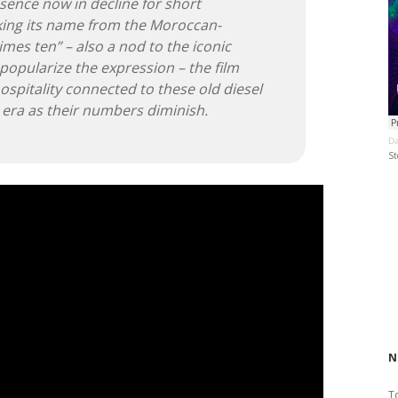
sence now in decline for short
king its name from the Moroccan-
mes ten” – also a nod to the iconic
opularize the expression – the film
spitality connected to these old diesel
 era as their numbers diminish.
Da
St
N
T