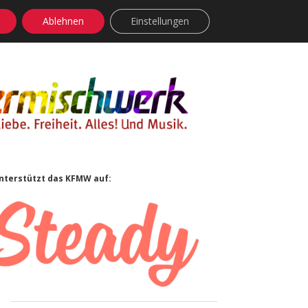
Ablehnen
Einstellungen
facebook
instagram
rss
soundcloud
vimeo
Bluesky
Sidebar
nterstützt das KFMW auf: