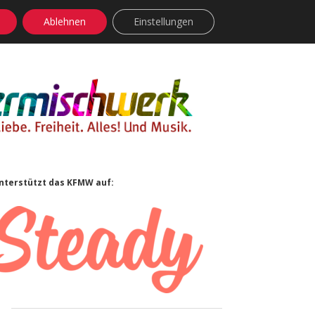
Ablehnen
Einstellungen
facebook
instagram
rss
soundcloud
vimeo
Bluesky
Sidebar
nterstützt das KFMW auf: