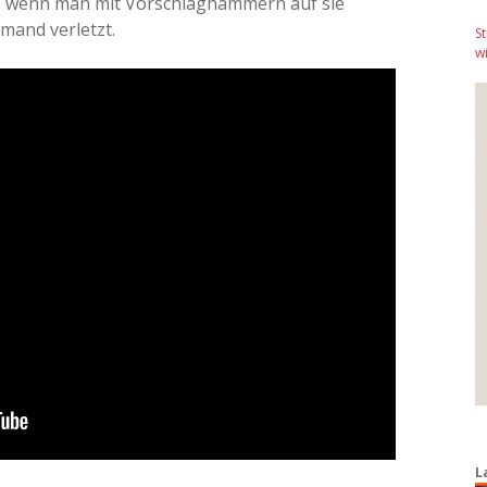
lt, wenn man mit Vorschlaghämmern auf sie
emand verletzt.
S
wi
L