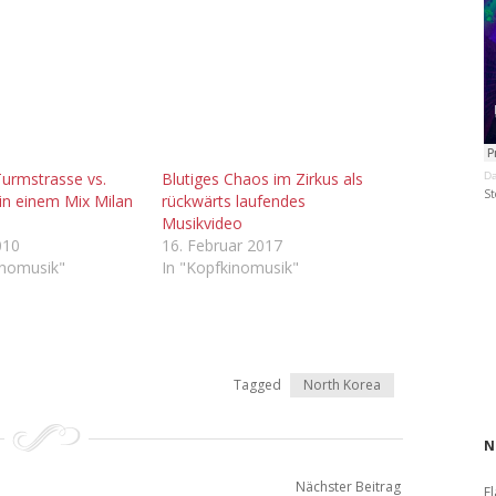
Turmstrasse vs.
Blutiges Chaos im Zirkus als
Da
St
 in einem Mix Milan
rückwärts laufendes
Musikvideo
010
16. Februar 2017
inomusik"
In "Kopfkinomusik"
Tagged
North Korea
N
Nächster Beitrag
El