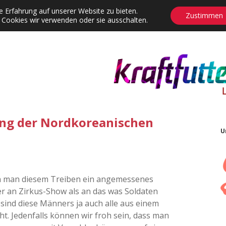
 Erfahrung auf unserer Website zu bieten.
Zustimmen
 Cookies wir verwenden oder sie ausschalten.
agrams
Contact
Adventskalender
Dropdown-Menü öffnen
ung der Nordkoreanischen
U
enn man diesem Treiben ein angemessenes
er an Zirkus-Show als an das was Soldaten
t sind diese Männers ja auch alle aus einem
ht. Jedenfalls können wir froh sein, dass man