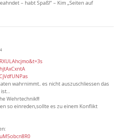
eahndet – habt Spaß!“ – Kim „Seiten auf
54
LRXULAhcjmo&t=3s
hjtAxCxntA
5CjVdfUNPas
daten wahrnimmt.. es nicht auszuschliessen das
 ist…
he Wehrtechnik!!!
n so einreden,sollte es zu einem Konflikt
en:
=quM5obcn8R0