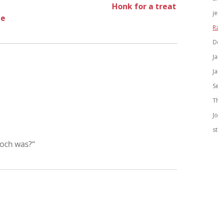
Honk for a treat
j
ie
R
D
J
J
S
T
J
s
och was?“