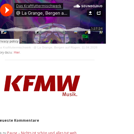
s Kraftfuttermischwerk
·
@ La Grange, Bergen auf Rügen, 11.04.2026
ory dazu:
Hier
.
eueste Kommentare
a
zu
Pause – Nichts ist schön und alles tut weh