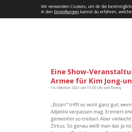
Wir verwenden Cookies, um dir die bestmögliche
In den
Einstellungen
kannst du erfahren, welche
Kategorien
KFMW-Disco
Dates
Inst
Dropdown-Menü öffnen
Eine Show-Veranstalt
Armee für Kim Jong-un
14. Oktober 2021
um 15:50 Uhr
von
Ronny
„Bizarr“ trifft es wohl ganz gut, w
Adjektiv verpassen mag. Erinnert eh
gemeinhin so treiben. Aber vielleich
Zirkus. So genau weiß man das ja nic