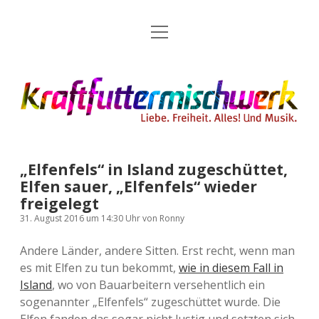
Menü
Kategorien
Dropdown-
öffnen
Menü
öffnen
24 Hours Chilling
KFMW-Disco
Die Wende
Dates
Instagrams
Doku
„Elfenfels“ in Island zugeschüttet,
KFMW-Disco
Contact
Elfen sauer, „Elfenfels“ wieder
freigelegt
Adventskalender
kfmw.stuff
Dropdown-
Menü
31. August 2016
um 14:30 Uhr
von
Ronny
öffnen
Adventskalender 2010
Kopfkinomusik
facebook
instagram
rss
soundcloud
vimeo
Bluesky
Andere Länder, andere Sitten. Erst recht, wenn man
es mit Elfen zu tun bekommt,
wie in diesem Fall in
Adventskalender 2011
Nur mal so
Island
, wo von Bauarbeitern versehentlich ein
sogenannter „Elfenfels“ zugeschüttet wurde. Die
Adventskalender 2012
Täglicher Sinnwahn