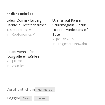
Adventskalender 2022
Ähnliche Beiträge
Adventskalender 2023
Video: Dominik Eulberg –
Überfall auf Pariser
Elfenbein-Flechtenbärchen
Satiremagazin „Charlie
Adventskalender 2024
1. Oktober 2019
Hebdo“: Mindestens elf
In "Kopfkinomusik"
Tote
7. Januar 2015
In "Täglicher Sinnwahn"
Fotos: Wenn Elfen
fotografieren würden…
23. Juli 2008
In "Visuelles"
Veröffentlicht in
Nur mal so
Tagged
Elves
Iceland