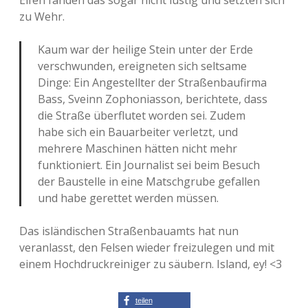
Elfen fanden das sogar nicht lustig und setzten sich
zu Wehr.
Adventskalender 2013
Visuelles
Kaum war der heilige Stein unter der Erde
Adventskalender 2014
Wandnotizen
verschwunden, ereigneten sich seltsame
Dinge: Ein Angestellter der Straßenbaufirma
Adventskalender 2015
Bass, Sveinn Zophoniasson, berichtete, dass
die Straße überflutet worden sei. Zudem
Adventskalender 2016
habe sich ein Bauarbeiter verletzt, und
mehrere Maschinen hätten nicht mehr
Adventskalender 2017
funktioniert. Ein Journalist sei beim Besuch
der Baustelle in eine Matschgrube gefallen
Adventskalender 2018
und habe gerettet werden müssen.
Adventskalender 2019
Das isländischen Straßenbauamts hat nun
veranlasst, den Felsen wieder freizulegen und mit
Adventskalender 2020
einem Hochdruckreiniger zu säubern. Island, ey! <3
Adventskalender 2021
teilen