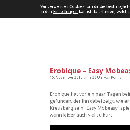
Wir verwenden Cookies, um dir die bestmögliche
In den
Einstellungen
kannst du erfahren, welche
Kategorien
KFMW-Disco
Dates
Inst
Dropdown-Menü öffnen
Erobique – Easy Mobeas
15. November 2018
um 9:28 Uhr
von
Ronny
Erobique hat vor ein paar Tagen be
gefunden, der ihn dabei zeigt, wie e
Kreuzberg sein „Easy Mobeasy“ spielt
wenn leider auch viel zu kurz.