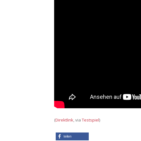
(
Direktlink
, via
Testspiel
)
teilen