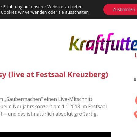
 Erfahrung auf unserer Website zu bieten.
Zustimmen
 Cookies wir verwenden oder sie ausschalten.
agrams
Contact
Adventskalender
Dropdown-Menü öffnen
y (live at Festsaal Kreuzberg)
U
im „Saubermachen“ einen Live-Mitschnitt
r beim Neujahrskonzert am 1.1.2018 im Festsaal
 – und das ist natürlich absolut großartig,