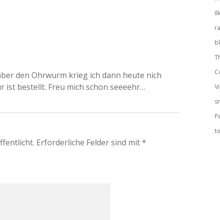
Il
r
b
T
C
aber den Ohrwurm krieg ich dann heute nich
 ist bestellt. Freu mich schon seeeehr…
V
s
P
to
fentlicht.
Erforderliche Felder sind mit
*