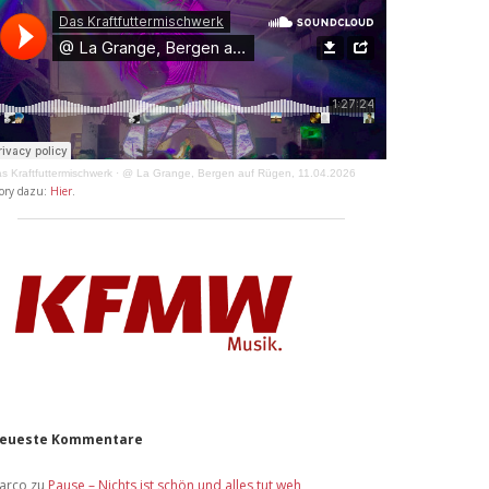
s Kraftfuttermischwerk
·
@ La Grange, Bergen auf Rügen, 11.04.2026
ory dazu:
Hier
.
eueste Kommentare
arco
zu
Pause – Nichts ist schön und alles tut weh