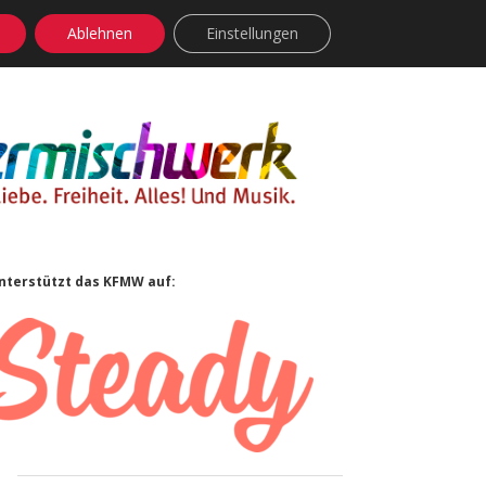
Ablehnen
Einstellungen
facebook
instagram
rss
soundcloud
vimeo
Bluesky
Sidebar
nterstützt das KFMW auf: