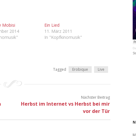
y Mobisi
Ein Lied
mber 2014
11. März 2011
inomusik"
In "Kopfkinomusik"
Da
St
Tagged
Erobique
Live
Nächster Beitrag
n
Herbst im Internet vs Herbst bei mir
vor der Tür
N
M