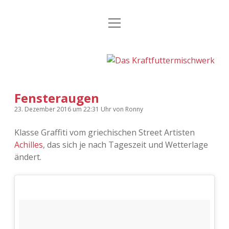
Menü
Kategorien
Dropdown-
öffnen
Menü
öffnen
24 Hours Chilling
KFMW-Disco
Die Wende
Dates
Fensteraugen
Instagrams
Doku
23. Dezember 2016
um 22:31 Uhr
von
Ronny
KFMW-Disco
Contact
Klasse Graffiti vom griechischen Street Artisten
Achilles
, das sich je nach Tageszeit und Wetterlage
Adventskalender
kfmw.stuff
Dropdown-
Menü
ändert.
öffnen
Adventskalender 2010
Kopfkinomusik
facebook
instagram
rss
soundcloud
vimeo
Bluesky
Adventskalender 2011
Nur mal so
Adventskalender 2012
Täglicher Sinnwahn