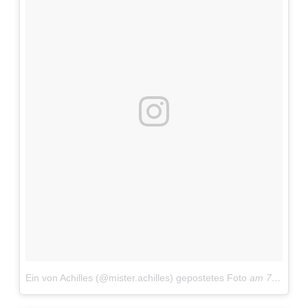
Adventskalender 2013
Visuelles
Adventskalender 2014
Wandnotizen
Adventskalender 2015
Adventskalender 2016
Adventskalender 2017
Adventskalender 2018
Adventskalender 2019
Adventskalender 2020
Ein von Achilles (@mister.achilles) gepostetes Foto
am
7. Jul 2016 um 8:24 Uhr
Adventskalender 2021