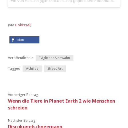
Ein von Achilles (@mister.achilles) gepostetes Foto
am
31. Jul 2016 um 3:11 Uhr
(via
Colossal
)
teilen
Veröffentlicht in
Täglicher Sinnwahn
Tagged
Achilles
Street Art
Vorheriger Beitrag
Wenn die Tiere in Planet Earth 2 wie Menschen
schreien
Nächster Beitrag
Discokugelschneemann