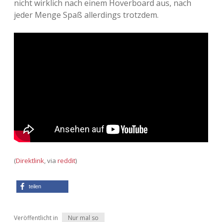
nicht wirklich nach einem Hoverboard aus, nach
jeder Menge Spaß allerdings trotzdem.
Adventskalender 2013
Visuelles
Adventskalender 2014
Wandnotizen
Adventskalender 2015
Adventskalender 2016
Adventskalender 2017
Adventskalender 2018
Adventskalender 2019
(
Direktlink
, via
reddit
)
Adventskalender 2020
teilen
Adventskalender 2021
Veröffentlicht in
Nur mal so