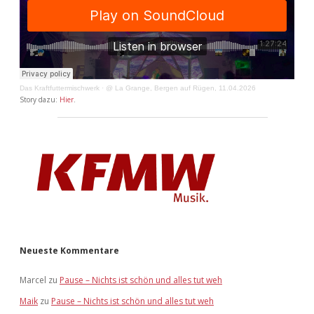
Das Kraftfuttermischwerk
·
@ La Grange, Bergen auf Rügen, 11.04.2026
Story dazu:
Hier
.
Neueste Kommentare
Marcel
zu
Pause – Nichts ist schön und alles tut weh
Maik
zu
Pause – Nichts ist schön und alles tut weh