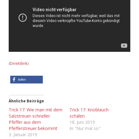
Adventskalender 2013
Visuelles
Adventskalender 2014
Wandnotizen
Adventskalender 2015
Adventskalender 2016
(
Direktlink
)
Adventskalender 2017
teilen
Adventskalender 2018
Adventskalender 2019
Ähnliche Beiträge
Trick 17: Wie man mit dem
Trick 17: Knoblauch
Adventskalender 2020
Salzstreuer schneller
schälen
Pfeffer aus dem
18. Juni 2019
Pfefferstreuer bekommt
In "Nur mal so"
Adventskalender 2021
3. Januar 2019