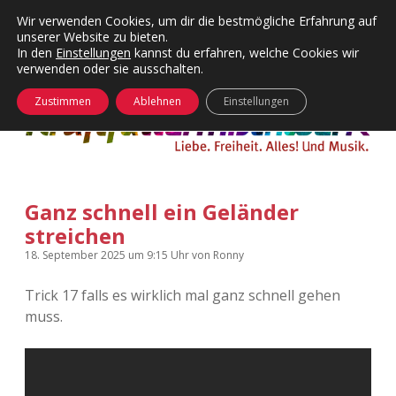
Wir verwenden Cookies, um dir die bestmögliche Erfahrung auf
unserer Website zu bieten.
Menü
Kategorien
Dropdown-
In den
Einstellungen
kannst du erfahren, welche Cookies wir
öffnen
Menü
verwenden oder sie ausschalten.
öffnen
24 Hours Chilling
KFMW-Disco
Zustimmen
Ablehnen
Einstellungen
Die Wende
Dates
Instagrams
Doku
Ganz schnell ein Geländer
KFMW-Disco
Contact
streichen
Adventskalender
kfmw.stuff
Dropdown-
18. September 2025
um 9:15 Uhr
von
Ronny
Menü
öffnen
Trick 17 falls es wirklich mal ganz schnell gehen
Adventskalender 2010
Kopfkinomusik
facebook
instagram
rss
soundcloud
vimeo
Bluesky
muss.
Adventskalender 2011
Nur mal so
Adventskalender 2012
Täglicher Sinnwahn