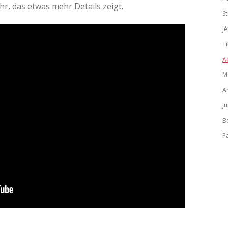
hr, das etwas mehr Details zeigt.
S
J
T
A
M
A
Ju
B
P