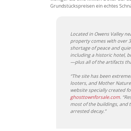
Grundstückspreisen ein echtes Schn
Located in Owens Valley nea
property comes with over 30
shortage of peace and quiet
including a historic hotel
—plus all of the artifacts th
“The site has been extremel
looters, and Mother Nature h
website specially created f
ghosttownforsale.com
. “R
most of the buildings, and t
arrested decay.”