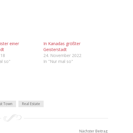
ster einer
In Kanadas größter
adt
Geisterstadt
018
24. November 2022
al so"
In "Nur mal so"
st Town
Real Estate
Nächster Beitrag