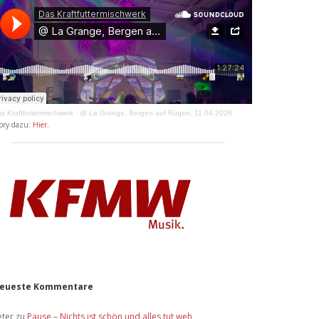
s Kraftfuttermischwerk
·
@ La Grange, Bergen auf Rügen, 11.04.2026
ory dazu:
Hier
.
eueste Kommentare
eter
zu
Pause – Nichts ist schön und alles tut weh