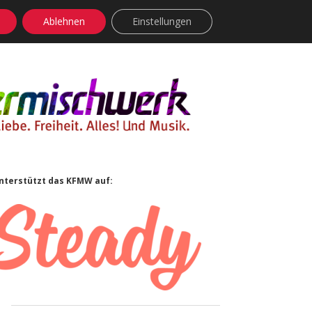
Ablehnen
Einstellungen
facebook
instagram
rss
soundcloud
vimeo
Bluesky
Sidebar
nterstützt das KFMW auf: