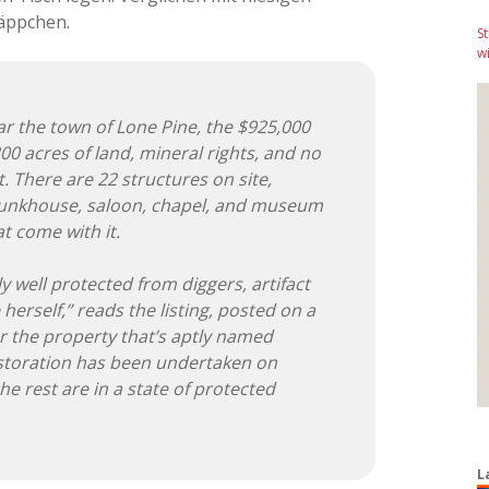
äppchen.
S
wi
r the town of Lone Pine, the $925,000
0 acres of land, mineral rights, and no
. There are 22 structures on site,
, bunkhouse, saloon, chapel, and museum
at come with it.
y well protected from diggers, artifact
erself,” reads the listing, posted on a
or the property that’s aptly named
estoration has been undertaken on
he rest are in a state of protected
L