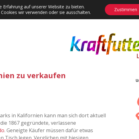
 Erfahrung auf unserer Website zu bieten.
Zustimmen
 Cookies wir verwenden oder sie ausschalten.
agrams
Contact
Adventskalender
Dropdown-Menü öffnen
rnien zu verkaufen
U
rks in Kalifornien kann man sich dort aktuell
 die 1867 gegründete, verlassene
do
. Geneigte Käufer müssen dafür etwas
en Tisch legen. Verglichen mit hiesigen