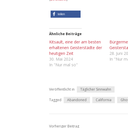
teilen
Ähnliche Beiträge
Kitsault, eine der am besten
Bürgermei
erhaltenen Geisterstädte der
Geisterst
heutigen Zeit
28. Juni 2
30. Mai 2024
In "Nur m
In "Nur mal so"
Veröffentlicht in
Täglicher Sinnwahn
Tagged
Abandoned
California
Gho
Vorheriger Beitrag