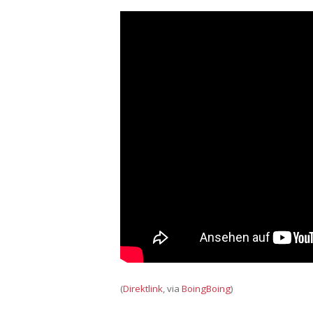
(
Direktlink
, via
BoingBoing
)