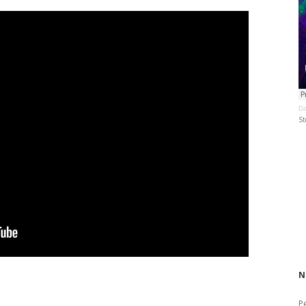
Da
St
N
P