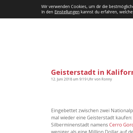
Wir verwenden Cookies, um dir die bestmögliche
In den
Einstellungen
kannst du erfahren, welche
Kategorien
KFMW-Disco
Dates
Inst
Dropdown-Menü öffnen
Geisterstadt in Kalifo
12. Juni 2018
um 9:19 Uhr
von
Ronny
Eingebettet zwischen zwei Nationalpa
mal wieder eine Geisterstadt kaufen:
Silberminenstadt namens
Cerro Gor
weniger als eine Million Dollar auf d