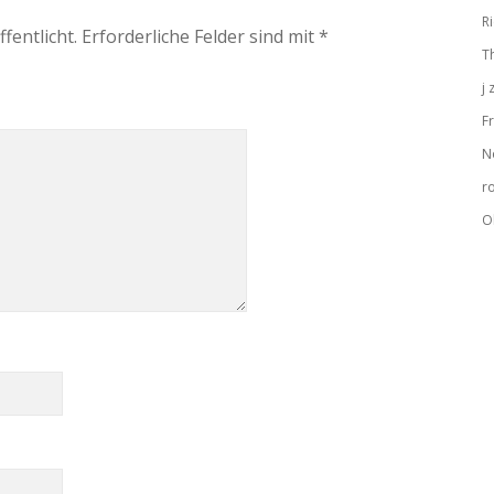
R
fentlicht.
Erforderliche Felder sind mit
*
T
j
Fr
N
r
O