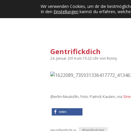
Wir verwenden Cookies, um dir die bestmögliche
In den
Einstellungen
kannst du erfahren, welche
Kategorien
KFMW-Disco
Dates
Inst
Dropdown-Menü öffnen
Gentrifickdich
24. Januar 2014
um 15:22 Uhr
von
Ronny
(Berlin-Neukölln, Foto: Patrick Kaulen, via
Stre
teilen
Veröffentlicht in
Wandnotizen