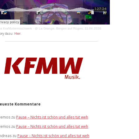
s Kraftfuttermischwerk
·
@ La Grange, Bergen auf Rügen, 11.04.2026
ory dazu:
Hier
.
eueste Kommentare
remos
zu
Pause – Nichts ist schön und alles tut weh
remos
zu
Pause – Nichts ist schön und alles tut weh
ndreas
zu
Pause – Nichts ist schön und alles tut weh