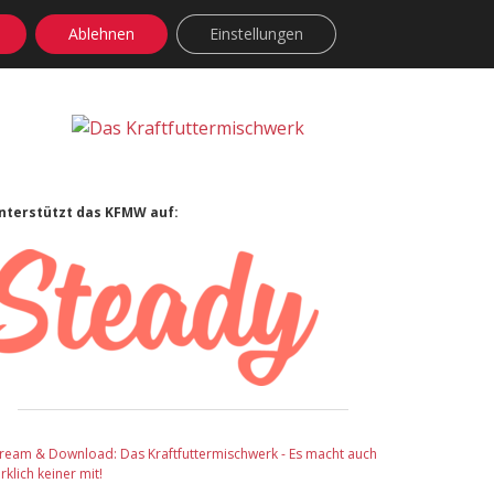
Ablehnen
Einstellungen
facebook
instagram
rss
soundcloud
vimeo
Bluesky
Sidebar
nterstützt das KFMW auf:
tream & Download: Das Kraftfuttermischwerk - Es macht auch
rklich keiner mit!