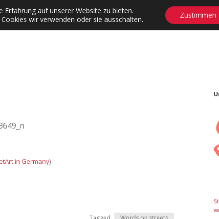
 Erfahrung auf unserer Website zu bieten.
Zustimmen
 Cookies wir verwenden oder sie ausschalten.
agrams
Contact
Adventskalender
Dropdown-Menü öffnen
U
etArt in Germany
)
S
wi
Tagged
Words on streets