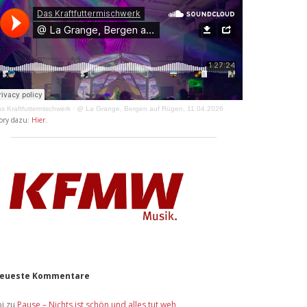
s Kraftfuttermischwerk
·
@ La Grange, Bergen auf Rügen, 11.04.2026
ory dazu:
Hier
.
eueste Kommentare
bi
zu
Pause – Nichts ist schön und alles tut weh