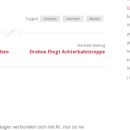
O
Ev
Tagged
Animals
Hamster
Mazes
T
g
g
Nächster Beitrag
ehen
Drohne fliegt Achterbahntreppe
A
R
T
j
e Nager verbünden sich mit AI…nur so ne