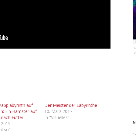
Da
St
Papplabyrinth auf
Der Meister der Labyrinthe
en: Ein Hamster auf
10. März 2017
 nach Futter
In "Visuelles"
N
r 2019
al so"
E