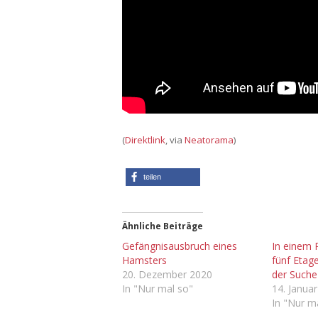
(
Direktlink
, via
Neatorama
)
teilen
Ähnliche Beiträge
Gefängnisausbruch eines
In einem 
Hamsters
fünf Etag
20. Dezember 2020
der Suche
In "Nur mal so"
14. Janua
In "Nur m