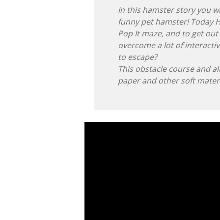
In this hamster story you w
funny pet hamster! Today 
Pop It maze, and to get out
overcome a lot of interactiv
to escape?
This obstacle course and a
paper and other soft materi