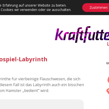
 Erfahrung auf unserer Website zu bieten.
Zustimmen
 Cookies wir verwenden oder sie ausschalten.
agrams
Contact
Adventskalender
Dropdown-Menü öffnen
ospiel-Labyrinth
U
nthe für vierbeinige Flauschwesen, die sich
esem Fall ist das Labyrinth auch ein bisschen
om Hamster „bedient“ wird.