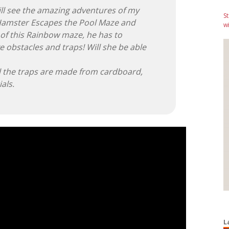
ill see the amazing adventures of my
S
Hamster Escapes the Pool Maze and
wi
 of this Rainbow maze, he has to
e obstacles and traps! Will she be able
ll the traps are made from cardboard,
als.
L