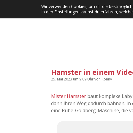
Wir verwenden Cookies, um dir die bestmögliche
In den
Einstellungen
kannst du erfahren, welche
Kategorien
KFMW-Disco
Dates
Inst
Dropdown-Menü öffnen
Hamster in einem Vide
25. Mai 2023
um 9:09 Uhr
von
Ronny
Mister Hamster
baut komplexe Labyri
dann ihren Weg dadurch bahnen. In di
eine Rube-Goldberg-Maschine, die v