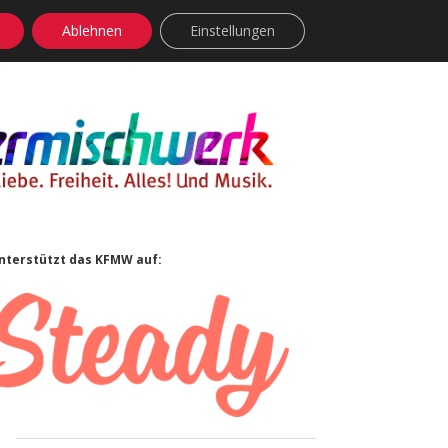
Ablehnen
Einstellungen
facebook
instagram
rss
soundcloud
vimeo
Bluesky
Sidebar
nterstützt das KFMW auf: