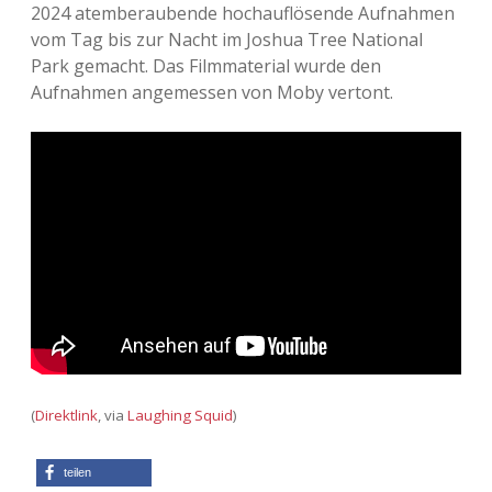
2024 atemberaubende hochauflösende Aufnahmen
Adventskalender 2013
Visuelles
vom Tag bis zur Nacht im Joshua Tree National
Park gemacht. Das Filmmaterial wurde den
Adventskalender 2014
Wandnotizen
Aufnahmen angemessen von Moby vertont.
Adventskalender 2015
Adventskalender 2016
Adventskalender 2017
Adventskalender 2018
Adventskalender 2019
Adventskalender 2020
(
Direktlink
, via
Laughing Squid
)
Adventskalender 2021
teilen