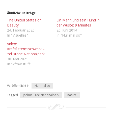
Adventskalender 2022
Ähnliche Beiträge
Adventskalender 2023
The United States of
Ein Mann und sein Hund in
Beauty
der Wüste: 9 Minutes
Adventskalender 2024
24. Februar 2026
26. Juni 2014
In "Visuelles"
In "Nur mal so"
Video:
Kraftfuttermischwerk –
Yellistone Nationalpark
30. Mai 2021
In "kfmw.stuff"
Veröffentlicht in
Nur mal so
Tagged
Joshua Tree Nationalpark
nature