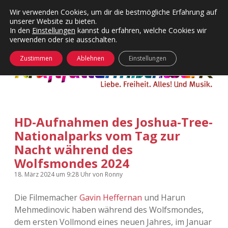
Wir verwenden Cookies, um dir die bestmögliche Erfahrung auf
unserer Website zu bieten.
Menü
Kategorien
Dropdown-
In den
Einstellungen
kannst du erfahren, welche Cookies wir
öffnen
Menü
verwenden oder sie ausschalten.
öffnen
24 Hours Chilling
KFMW-Disco
Zustimmen
Ablehnen
Einstellungen
Die Wende
Dates
Instagrams
Doku
HD-Aufnahmen des Joshua-Tree-
KFMW-Disco
Contact
Nationalparks vom Tag zur
Adventskalender
kfmw.stuff
Nacht während des
Dropdown-
Menü
Wolfsmondes 2024
öffnen
Adventskalender 2010
Kopfkinomusik
18. März 2024
um 9:28 Uhr
von
Ronny
facebook
instagram
rss
soundcloud
vimeo
Bluesky
Adventskalender 2011
Nur mal so
Die Filmemacher
Gavin Heffernan
und Harun
Mehmedinovic haben während des Wolfsmondes,
Adventskalender 2012
Täglicher Sinnwahn
dem ersten Vollmond eines neuen Jahres, im Januar