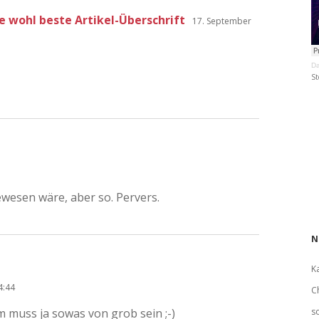
ie wohl beste Artikel-Überschrift
17. September
Da
St
wesen wäre, aber so. Pervers.
N
K
4:44
C
 muss ja sowas von grob sein ;-)
s