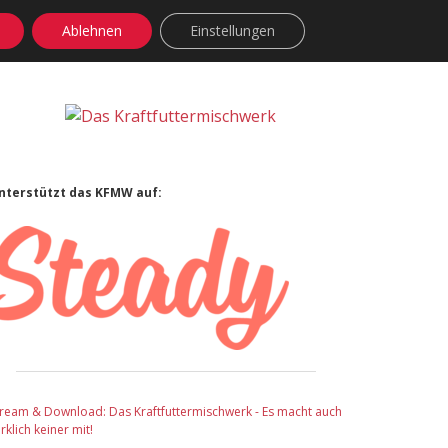
Ablehnen
Einstellungen
facebook
instagram
rss
soundcloud
vimeo
Bluesky
Sidebar
nterstützt das KFMW auf:
tream & Download: Das Kraftfuttermischwerk - Es macht auch
rklich keiner mit!