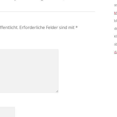
s
M
b
fentlicht.
Erforderliche Felder sind mit
*
d
K
s
d