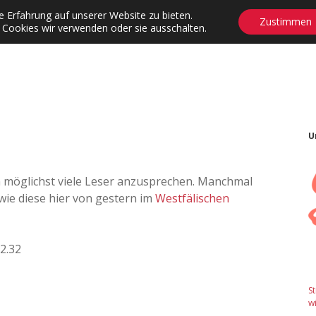
 Erfahrung auf unserer Website zu bieten.
Zustimmen
 Cookies wir verwenden oder sie ausschalten.
agrams
Contact
Adventskalender
Dropdown-Menü öffnen
U
um möglichst viele Leser anzusprechen. Manchmal
 wie diese hier von gestern im
Westfälischen
S
wi