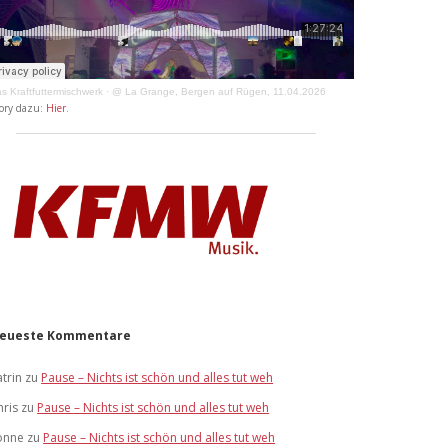
s Kraftfuttermischwerk
·
@ La Grange, Bergen auf Rügen, 11.04.2026
ory dazu:
Hier
.
eueste Kommentare
atrin
zu
Pause – Nichts ist schön und alles tut weh
hris
zu
Pause – Nichts ist schön und alles tut weh
onne
zu
Pause – Nichts ist schön und alles tut weh