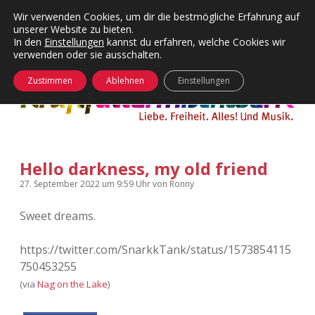
Wir verwenden Cookies, um dir die bestmögliche Erfahrung auf
unserer Website zu bieten.
Menü
Kategorien
Dropdown-
In den
Einstellungen
kannst du erfahren, welche Cookies wir
öffnen
Menü
verwenden oder sie ausschalten.
öffnen
24 Hours Chilling
KFMW-Disco
Zustimmen
Ablehnen
Einstellungen
Die Wende
Dates
Instagrams
Doku
Hello darkness, my old friend
KFMW-Disco
Contact
27. September 2022
um 9:59 Uhr
von
Ronny
Adventskalender
kfmw.stuff
Dropdown-
Menü
Sweet dreams.
öffnen
Adventskalender 2010
Kopfkinomusik
facebook
instagram
rss
soundcloud
vimeo
Bluesky
https://twitter.com/SnarkkTank/status/1573854115
750453255
Adventskalender 2011
Nur mal so
(via
Nag on the Lake
)
Adventskalender 2012
Täglicher Sinnwahn