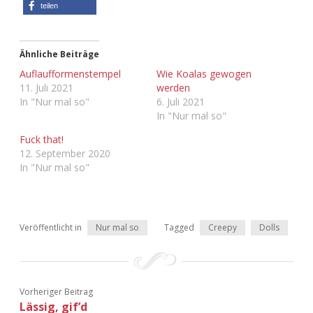
teilen
Adventskalender 2013
Visuelles
Adventskalender 2014
Wandnotizen
Ähnliche Beiträge
Auflaufformenstempel
Wie Koalas gewogen
11. Juli 2021
werden
Adventskalender 2015
In "Nur mal so"
6. Juli 2021
In "Nur mal so"
Adventskalender 2016
Fuck that!
12. September 2020
Adventskalender 2017
In "Nur mal so"
Adventskalender 2018
Adventskalender 2019
Veröffentlicht in
Nur mal so
Tagged
Creepy
Dolls
Adventskalender 2020
Adventskalender 2021
Vorheriger Beitrag
Lässig, gif’d