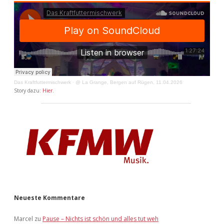
Das Kraftfuttermischwerk
·
@ La Grange, Bergen auf Rügen, 11.04.2026
Story dazu:
Hier
.
Neueste Kommentare
Marcel
zu
Pause – Nichts ist schön und alles tut weh