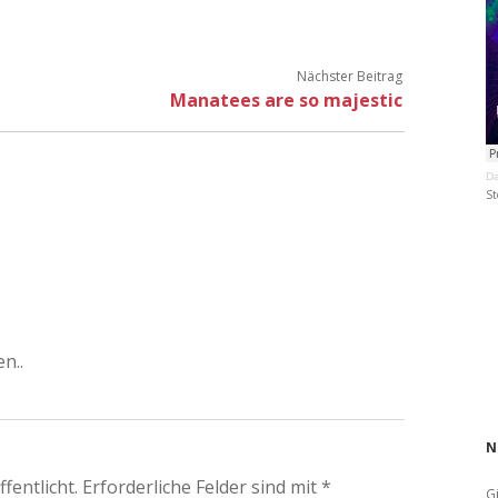
Nächster Beitrag
Manatees are so majestic
Da
St
n..
N
fentlicht.
Erforderliche Felder sind mit
*
Gi