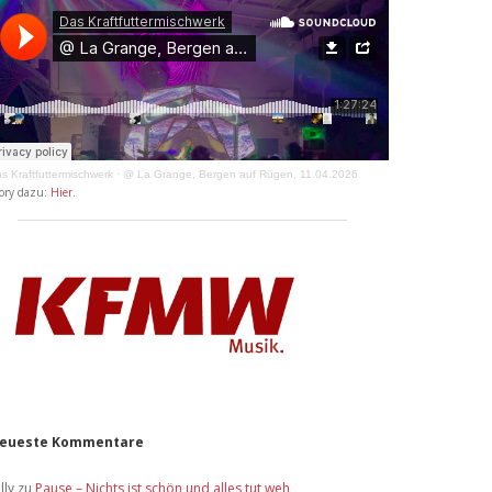
s Kraftfuttermischwerk
·
@ La Grange, Bergen auf Rügen, 11.04.2026
ory dazu:
Hier
.
eueste Kommentare
lly
zu
Pause – Nichts ist schön und alles tut weh