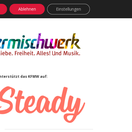
Ablehnen
Einstellungen
facebook
instagram
rss
soundcloud
vimeo
Bluesky
Sidebar
nterstützt das KFMW auf: