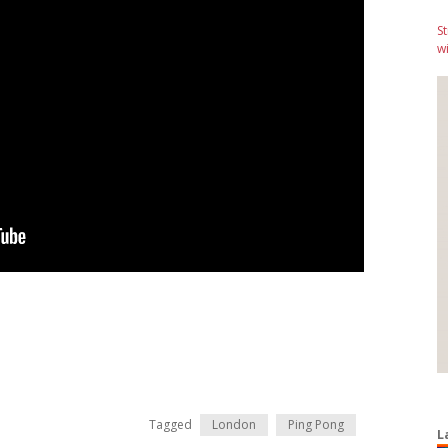
S
wi
Tagged
London
Ping Pong
L