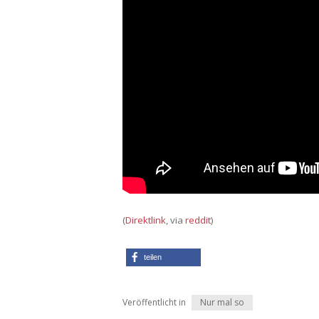
(
Direktlink
, via
reddit
)
teilen
Veröffentlicht in
Nur mal so