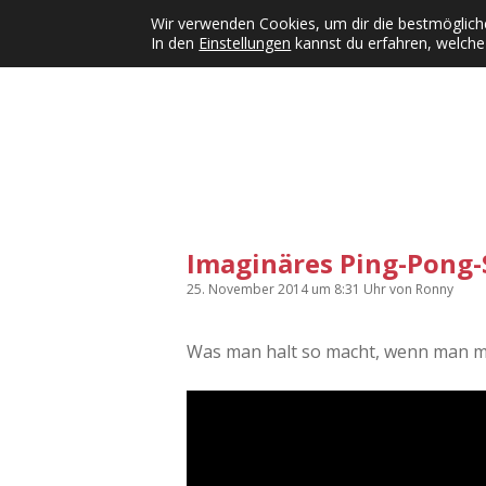
Wir verwenden Cookies, um dir die bestmögliche
In den
Einstellungen
kannst du erfahren, welche
Kategorien
KFMW-Disco
Dates
Inst
Dropdown-Menü öffnen
Imaginäres Ping-Pong-
25. November 2014
um 8:31 Uhr
von
Ronny
Was man halt so macht, wenn man ma