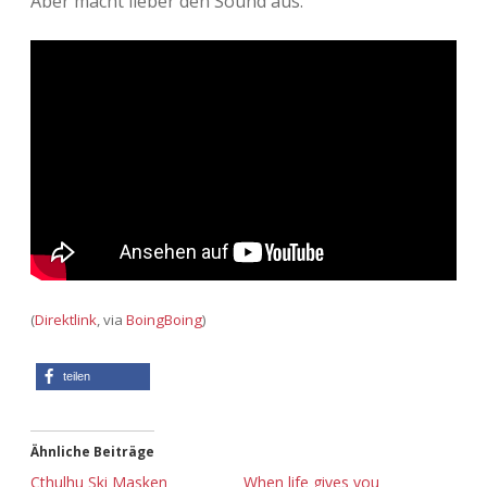
Aber macht lieber den Sound aus.
Adventskalender 2022
Adventskalender 2023
Adventskalender 2024
(
Direktlink
, via
BoingBoing
)
teilen
Ähnliche Beiträge
Cthulhu Ski Masken
When life gives you