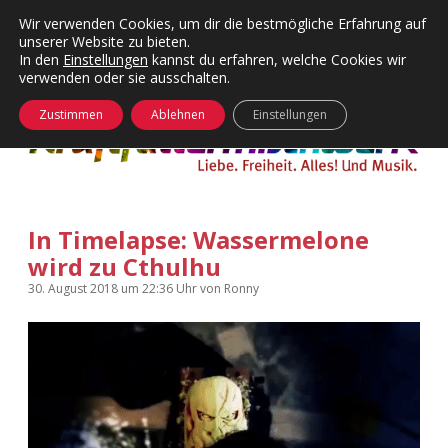
Wir verwenden Cookies, um dir die bestmögliche Erfahrung auf
unserer Website zu bieten.
Menü
Kategorien
Dropdown-
In den
Einstellungen
kannst du erfahren, welche Cookies wir
öffnen
Menü
verwenden oder sie ausschalten.
öffnen
24 Hours Chilling
KFMW-Disco
Zustimmen
Ablehnen
Einstellungen
Die Wende
Dates
Instagrams
Doku
In Timelapse: Wassermelone
KFMW-Disco
Contact
wird zu Cthulhu
Adventskalender
kfmw.stuff
Dropdown-
30. August 2018
um 22:36 Uhr
von
Ronny
Menü
öffnen
Adventskalender 2010
Kopfkinomusik
facebook
instagram
rss
soundcloud
vimeo
Bluesky
Adventskalender 2011
Nur mal so
Adventskalender 2012
Täglicher Sinnwahn