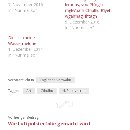
7. November 2016
lemons, you Ph’nglui
In "Nur mal so"
mglw’nafh Cthulhu R’lyeh
wgah’nagl fhtagn
5. Dezember 2016
In "Nur mal so"
Dies ist meine
Wassermelone
1. Dezember 2014
In "Nur mal so"
Veröffentlicht in
Täglicher Sinnwahn
Tagged
Art
Cthulhu
H. P. Lovecraft
Vorheriger Beitrag
Wie Luftpolsterfolie gemacht wird