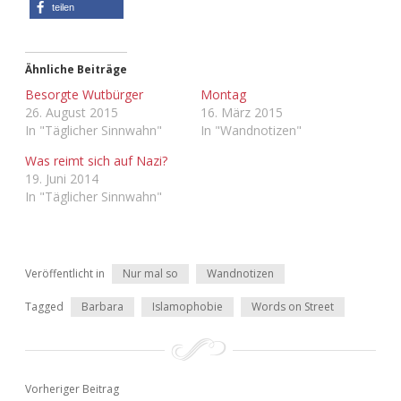
teilen
Adventskalender 2013
Visuelles
Adventskalender 2014
Wandnotizen
Ähnliche Beiträge
Besorgte Wutbürger
Montag
26. August 2015
16. März 2015
Adventskalender 2015
In "Täglicher Sinnwahn"
In "Wandnotizen"
Adventskalender 2016
Was reimt sich auf Nazi?
19. Juni 2014
In "Täglicher Sinnwahn"
Adventskalender 2017
Adventskalender 2018
Veröffentlicht in
Nur mal so
Wandnotizen
Adventskalender 2019
Tagged
Barbara
Islamophobie
Words on Street
Adventskalender 2020
Adventskalender 2021
Vorheriger Beitrag