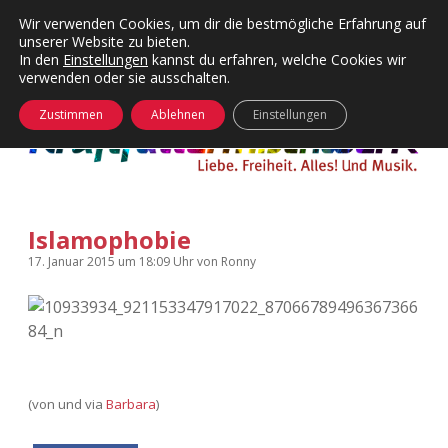
Wir verwenden Cookies, um dir die bestmögliche Erfahrung auf
unserer Website zu bieten.
Menü
Kategorien
Dropdown-
In den
Einstellungen
kannst du erfahren, welche Cookies wir
öffnen
Menü
verwenden oder sie ausschalten.
öffnen
24 Hours Chilling
KFMW-Disco
Zustimmen
Ablehnen
Einstellungen
Die Wende
Dates
Instagrams
Doku
Islamophobie
KFMW-Disco
Contact
17. Januar 2015
um 18:09 Uhr
von
Ronny
Adventskalender
kfmw.stuff
Dropdown-
Menü
öffnen
Adventskalender 2010
Kopfkinomusik
facebook
instagram
rss
soundcloud
vimeo
Bluesky
Adventskalender 2011
Nur mal so
(von und via
Barbara
)
Adventskalender 2012
Täglicher Sinnwahn