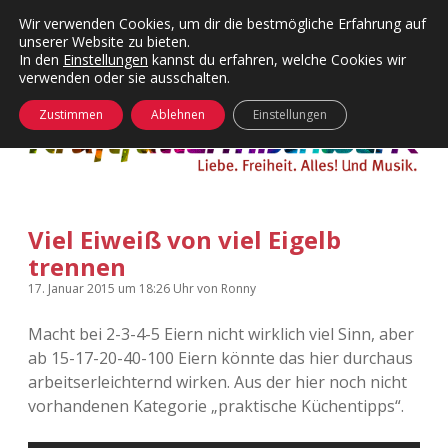
Wir verwenden Cookies, um dir die bestmögliche Erfahrung auf
unserer Website zu bieten.
Menü
Kategorien
Dropdown-
In den
Einstellungen
kannst du erfahren, welche Cookies wir
öffnen
Menü
verwenden oder sie ausschalten.
öffnen
24 Hours Chilling
KFMW-Disco
Zustimmen
Ablehnen
Einstellungen
Die Wende
Dates
Instagrams
Doku
Viel Eiweiß von viel Eigelb
KFMW-Disco
Contact
trennen
Adventskalender
kfmw.stuff
Dropdown-
17. Januar 2015
um 18:26 Uhr
von
Ronny
Menü
öffnen
Macht bei 2-3-4-5 Eiern nicht wirklich viel Sinn, aber
Adventskalender 2010
Kopfkinomusik
facebook
instagram
rss
soundcloud
vimeo
Bluesky
ab 15-17-20-40-100 Eiern könnte das hier durchaus
arbeitserleichternd wirken. Aus der hier noch nicht
Adventskalender 2011
Nur mal so
vorhandenen Kategorie „praktische Küchentipps“.
Adventskalender 2012
Täglicher Sinnwahn