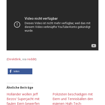
Adventskalender 2013
Visuelles
Adventskalender 2014
Wandnotizen
Adventskalender 2015
Adventskalender 2016
Adventskalender 2017
(
Direktlink
, via
reddit
)
Adventskalender 2018
teilen
Adventskalender 2019
Adventskalender 2020
Ähnliche Beiträge
Holländer wollen Jeff
Polizisten beschädigen mit
Adventskalender 2021
Bezos‘ Superjacht mit
Eiern und Tennisbällen den
faulen Eiern bewerfen
eigenen High-Tech-