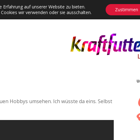
 Erfahrung auf unserer Website zu bieten.
Zustimmen
 Cookies wir verwenden oder sie ausschalten.
agrams
Contact
Adventskalender
Dropdown-Menü öffnen
U
 neuen Hobbys umsehen. Ich wüsste da eins. Selbst