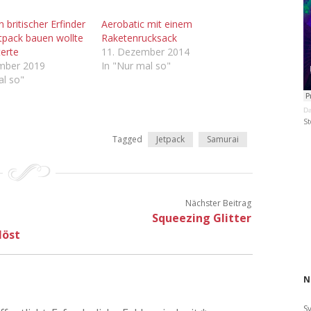
n britischer Erfinder
Aerobatic mit einem
etpack bauen wollte
Raketenrucksack
terte
11. Dezember 2014
ember 2019
In "Nur mal so"
al so"
Da
St
Tagged
Jetpack
Samurai
Nächster Beitrag
Squeezing Glitter
löst
N
S