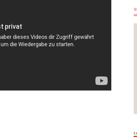
S
wi
L