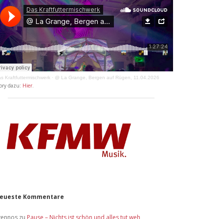
s Kraftfuttermischwerk
·
@ La Grange, Bergen auf Rügen, 11.04.2026
ory dazu:
Hier
.
eueste Kommentare
vennos
zu
Pause – Nichts ist schön und alles tut weh