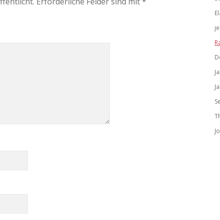
fentlicht.
Erforderliche Felder sind mit
*
El
j
R
D
J
J
S
T
J