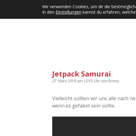
Wir verwenden Cookies, um dir die bestmögliche
In den
Einstellungen
kannst du erfahren, welche
Kategorien
KFMW-Disco
Dates
Inst
Dropdown-Menü öffnen
Jetpack Samurai
27. März 2018
um 12:55 Uhr
von
Ronny
Vielleicht sollten wir uns alle nach
wenn es gefaket sein sollte.