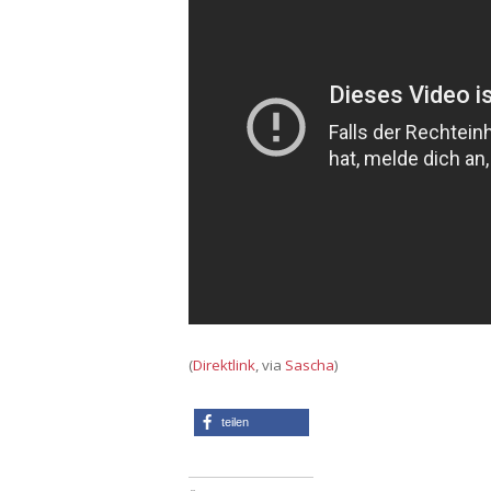
(
Direktlink
, via
Sascha
)
teilen