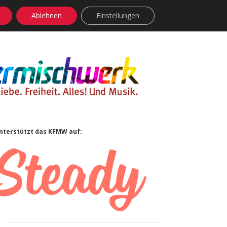
Ablehnen
Einstellungen
facebook
instagram
rss
soundcloud
vimeo
Bluesky
Sidebar
nterstützt das KFMW auf: