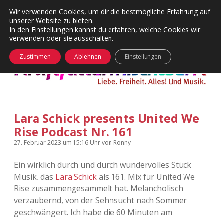
Wir verwenden Cookies, um dir die bestmögliche Erfahrung auf
unserer Website zu bieten.
Menü
Kategorien
Dropdown-
In den
Einstellungen
kannst du erfahren, welche Cookies wir
öffnen
Menü
verwenden oder sie ausschalten.
öffnen
24 Hours Chilling
KFMW-Disco
Zustimmen
Ablehnen
Einstellungen
Die Wende
Dates
Instagrams
Doku
Lara Schick presents United We
KFMW-Disco
Contact
Rise Podcast Nr. 161
Adventskalender
kfmw.stuff
Dropdown-
27. Februar 2023
um 15:16 Uhr
von
Ronny
Menü
öffnen
Ein wirklich durch und durch wundervolles Stück
Adventskalender 2010
Kopfkinomusik
facebook
instagram
rss
soundcloud
vimeo
Bluesky
Musik, das
Lara Schick
als 161. Mix für United We
Rise zusammengesammelt hat. Melancholisch
Adventskalender 2011
Nur mal so
verzaubernd, von der Sehnsucht nach Sommer
geschwängert. Ich habe die 60 Minuten am
Adventskalender 2012
Täglicher Sinnwahn