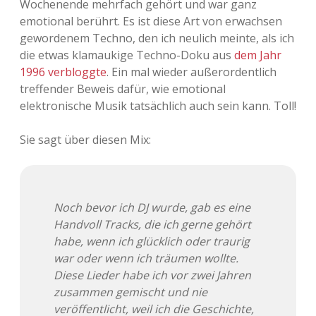
Wochenende mehrfach gehört und war ganz
emotional berührt. Es ist diese Art von erwachsen
Adventskalender 2013
Visuelles
gewordenem Techno, den ich neulich meinte, als ich
die etwas klamaukige Techno-Doku aus
dem Jahr
Adventskalender 2014
Wandnotizen
1996 verbloggte
. Ein mal wieder außerordentlich
treffender Beweis dafür, wie emotional
Adventskalender 2015
elektronische Musik tatsächlich auch sein kann. Toll!
Adventskalender 2016
Sie sagt über diesen Mix:
Adventskalender 2017
Adventskalender 2018
Noch bevor ich DJ wurde, gab es eine
Handvoll Tracks, die ich gerne gehört
Adventskalender 2019
habe, wenn ich glücklich oder traurig
war oder wenn ich träumen wollte.
Adventskalender 2020
Diese Lieder habe ich vor zwei Jahren
zusammen gemischt und nie
Adventskalender 2021
veröffentlicht, weil ich die Geschichte,