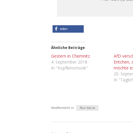
teilen
Ähnliche Beiträge
Gestern in Chemnitz
AfD versc
4. September 2018
Entchen, 
In "Kopfkinomusik"
möchte e
20. Sept
In "Tägli
Veröffentlicht in
Nur mal so