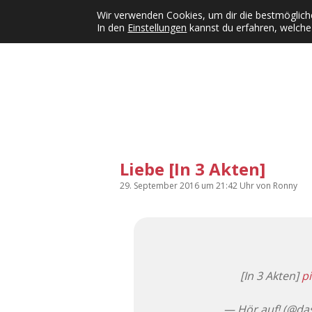
Wir verwenden Cookies, um dir die bestmögliche
In den
Einstellungen
kannst du erfahren, welche
Kategorien
KFMW-Disco
Dates
Inst
Dropdown-Menü öffnen
Liebe [In 3 Akten]
29. September 2016
um 21:42 Uhr
von
Ronny
[In 3 Akten]
p
— Hör auf! (@das