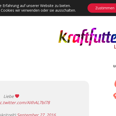
 Erfahrung auf unserer Website zu bieten.
Zustimmen
 Cookies wir verwenden oder sie ausschalten.
agrams
Contact
Adventskalender
Dropdown-Menü öffnen
U
Liebe
ic.twitter.com/AXhAL7bl78
kritzelt)
September 27, 2016