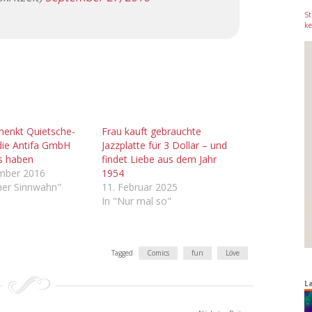
St
ke
henkt Quietsche-
Frau kauft gebrauchte
die Antifa GmbH
Jazzplatte für 3 Dollar – und
s haben
findet Liebe aus dem Jahr
ember 2016
1954
cher Sinnwahn"
11. Februar 2025
In "Nur mal so"
Tagged
Comics
fun
Löve
L