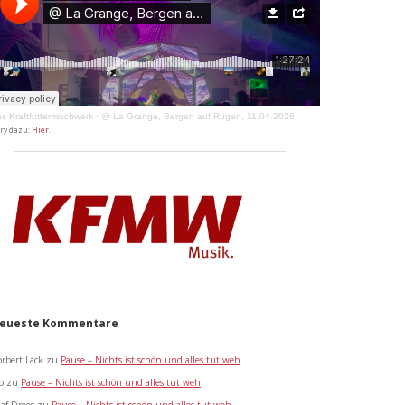
s Kraftfuttermischwerk
·
@ La Grange, Bergen auf Rügen, 11.04.2026
ory dazu:
Hier
.
eueste Kommentare
rbert Lack
zu
Pause – Nichts ist schön und alles tut weh
b
zu
Pause – Nichts ist schön und alles tut weh
af Drees
zu
Pause – Nichts ist schön und alles tut weh