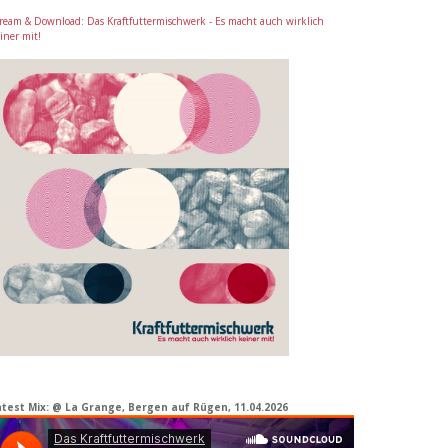
ream & Download: Das Kraftfuttermischwerk - Es macht auch wirklich
iner mit!
atest Mix: @ La Grange, Bergen auf Rügen, 11.04.2026