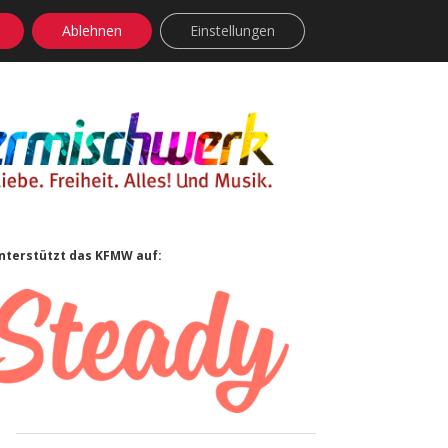
Ablehnen
Einstellungen
facebook
instagram
rss
soundcloud
vimeo
Bluesky
Sidebar
nterstützt das KFMW auf: