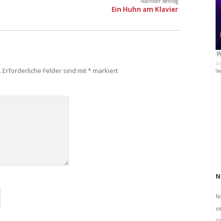
Nächster Beitrag
Ein Huhn am Klavier
Da
.
Erforderliche Felder sind mit
*
markiert
St
N
No
ro
Ol