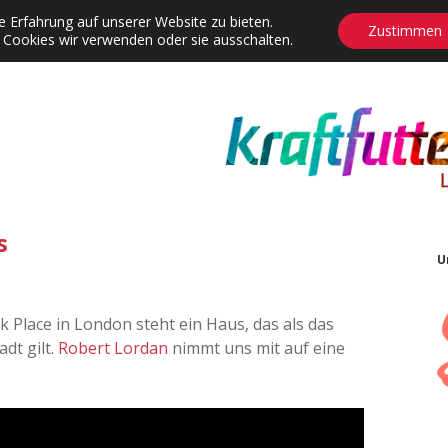
 Erfahrung auf unserer Website zu bieten.
Zustimmen
 Cookies wir verwenden oder sie ausschalten.
agrams
Contact
Adventskalender
Dropdown-Menü öffnen
s
U
 Place in London steht ein Haus, das als das
dt gilt.
Robert Lordan
nimmt uns mit auf eine