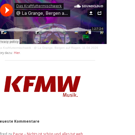
s Kraftfuttermischwerk
·
@ La Grange, Bergen auf Rügen, 11.04.2026
ory dazu:
Hier
.
eueste Kommentare
lfred
zu
Pause – Nichts ist schön und alles tut weh