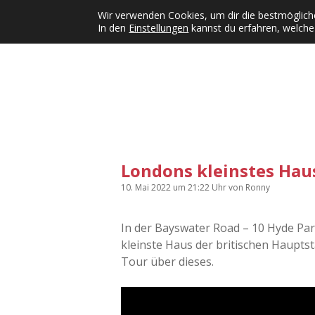
Wir verwenden Cookies, um dir die bestmögliche
In den
Einstellungen
kannst du erfahren, welche
Kategorien
KFMW-Disco
Dates
Inst
Dropdown-Menü öffnen
Londons kleinstes Hau
10. Mai 2022
um 21:22 Uhr
von
Ronny
In der Bayswater Road – 10 Hyde Park
kleinste Haus der britischen Hauptsta
Tour über dieses.