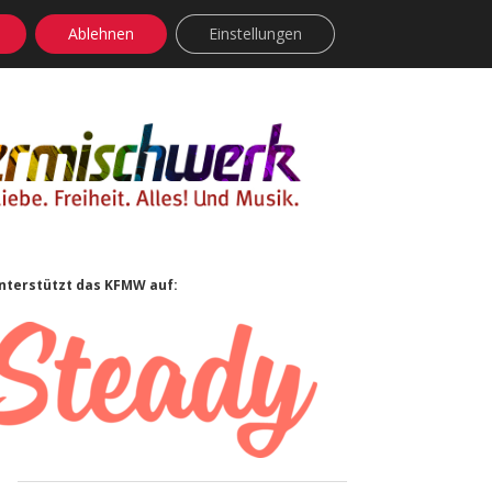
Ablehnen
Einstellungen
facebook
instagram
rss
soundcloud
vimeo
Bluesky
Sidebar
nterstützt das KFMW auf: