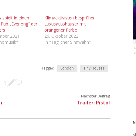
y spielt in einem
Klimaaktivisten besprühen
Pub „Everlong“ der
Luxusautohäuser mit
ers
orangener Farbe
ember 2021
26. Oktober 2022
inomusik"
In "Täglicher Sinnwahn"
Da
St
Tagged
London
Tiny Houses
Nächster Beitrag
n
Trailer: Pistol
N
A