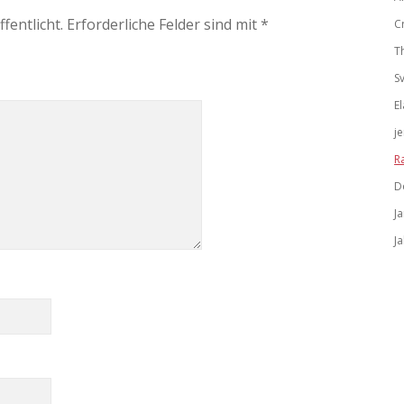
fentlicht.
Erforderliche Felder sind mit
*
C
T
S
El
j
R
D
J
J