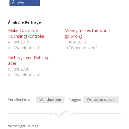
teilen
Adventskalender 2013
Visuelles
Adventskalender 2014
Wandnotizen
Ähnliche Beiträge
Make Love, Not
Money makes the world
Flüchtlingskontrolle
go wrong
Adventskalender 2015
4. Juni 2015
1. Mai 2013
In "Wandnotizen"
In "Wandnotizen"
Adventskalender 2016
Nichts gegen Dubstep,
aber
Adventskalender 2017
5. Juni 2020
In "Wandnotizen"
Adventskalender 2018
Adventskalender 2019
Veröffentlicht in
Wandnotizen
Tagged
Words on streets
Adventskalender 2020
Adventskalender 2021
Vorheriger Beitrag