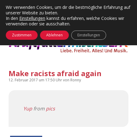
Wir verwenden Cookies, um dir die bestmögliche Erfahrung auf
unserer Website zu bieten.
Menü
Kategorien
Dropdown-
In den
Einstellungen
kannst du erfahren, welche Cookies wir
öffnen
Menü
verwenden oder sie ausschalten.
öffnen
24 Hours Chilling
KFMW-Disco
Zustimmen
Ablehnen
Einstellungen
Die Wende
Dates
Instagrams
Doku
Make racists afraid again
KFMW-Disco
Contact
12. Februar 2017
um 17:50 Uhr
von
Ronny
Adventskalender
kfmw.stuff
Dropdown-
Menü
öffnen
Adventskalender 2010
Kopfkinomusik
facebook
instagram
rss
soundcloud
vimeo
Bluesky
Yup
from
pics
Adventskalender 2011
Nur mal so
Adventskalender 2012
Täglicher Sinnwahn