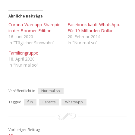
Adventskalender 2013
Visuelles
Ähnliche Beiträge
Adventskalender 2014
Wandnotizen
Corona-Warnapp-Sharepic
Facebook kauft WhatsApp.
in der Boomer-Edition
Für 19 Milliarden Dollar
16. Juni 2020
20. Februar 2014
Adventskalender 2015
In "Täglicher Sinnwahn"
In "Nur mal so"
Adventskalender 2016
Familiengruppe
18. April 2020
In "Nur mal so"
Adventskalender 2017
Adventskalender 2018
Veröffentlicht in
Nur mal so
Adventskalender 2019
Tagged
fun
Parents
WhatsApp
Adventskalender 2020
Adventskalender 2021
Vorheriger Beitrag