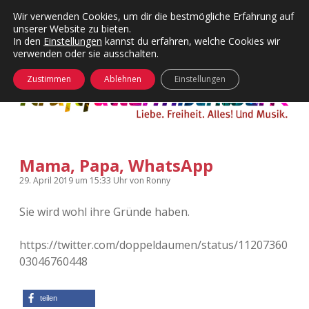
Wir verwenden Cookies, um dir die bestmögliche Erfahrung auf
unserer Website zu bieten.
Menü
Kategorien
Dropdown-
In den
Einstellungen
kannst du erfahren, welche Cookies wir
öffnen
Menü
verwenden oder sie ausschalten.
öffnen
24 Hours Chilling
KFMW-Disco
Zustimmen
Ablehnen
Einstellungen
Die Wende
Dates
Instagrams
Doku
Mama, Papa, WhatsApp
KFMW-Disco
Contact
29. April 2019
um 15:33 Uhr
von
Ronny
Adventskalender
kfmw.stuff
Dropdown-
Menü
Sie wird wohl ihre Gründe haben.
öffnen
Adventskalender 2010
Kopfkinomusik
facebook
instagram
rss
soundcloud
vimeo
Bluesky
https://twitter.com/doppeldaumen/status/11207360
03046760448
Adventskalender 2011
Nur mal so
Adventskalender 2012
Täglicher Sinnwahn
teilen