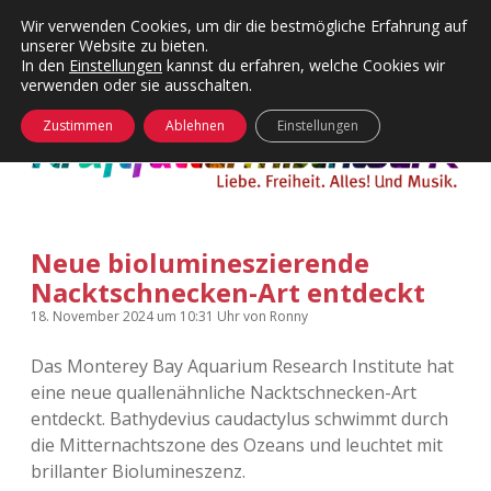
Wir verwenden Cookies, um dir die bestmögliche Erfahrung auf
unserer Website zu bieten.
Menü
Kategorien
Dropdown-
In den
Einstellungen
kannst du erfahren, welche Cookies wir
öffnen
Menü
verwenden oder sie ausschalten.
öffnen
24 Hours Chilling
KFMW-Disco
Zustimmen
Ablehnen
Einstellungen
Die Wende
Dates
Instagrams
Doku
Neue biolumineszierende
KFMW-Disco
Contact
Nacktschnecken-Art entdeckt
Adventskalender
kfmw.stuff
Dropdown-
18. November 2024
um 10:31 Uhr
von
Ronny
Menü
öffnen
Das Monterey Bay Aquarium Research Institute hat
Adventskalender 2010
Kopfkinomusik
facebook
instagram
rss
soundcloud
vimeo
Bluesky
eine neue quallenähnliche Nacktschnecken-Art
entdeckt. Bathydevius caudactylus schwimmt durch
Adventskalender 2011
Nur mal so
die Mitternachtszone des Ozeans und leuchtet mit
brillanter Biolumineszenz.
Adventskalender 2012
Täglicher Sinnwahn