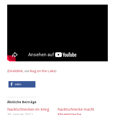
Adventskalender 2013
Visuelles
Adventskalender 2014
Wandnotizen
Adventskalender 2015
Adventskalender 2016
Adventskalender 2017
Adventskalender 2018
(
Direktlink
, via
Nag on the Lake
)
Adventskalender 2019
teilen
Adventskalender 2020
Ähnliche Beiträge
Adventskalender 2021
Nacktschnecken im Krieg
Nacktschnecke macht
30. Januar 2012
Klingelstreiche