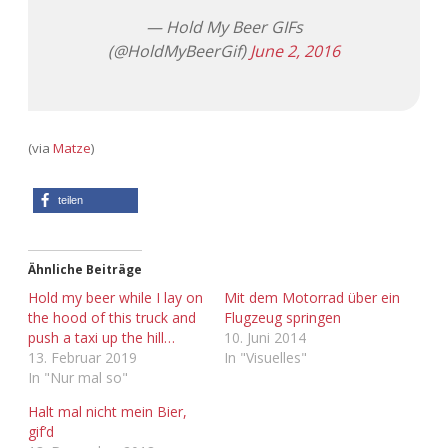
— Hold My Beer GIFs
Adventskalender 2013
Visuelles
(@HoldMyBeerGif)
June 2, 2016
Adventskalender 2014
Wandnotizen
Adventskalender 2015
(via
Matze
)
Adventskalender 2016
teilen
Adventskalender 2017
Adventskalender 2018
Ähnliche Beiträge
Hold my beer while I lay on
Mit dem Motorrad über ein
the hood of this truck and
Flugzeug springen
Adventskalender 2019
push a taxi up the hill…
10. Juni 2014
13. Februar 2019
In "Visuelles"
Adventskalender 2020
In "Nur mal so"
Halt mal nicht mein Bier,
Adventskalender 2021
gif’d