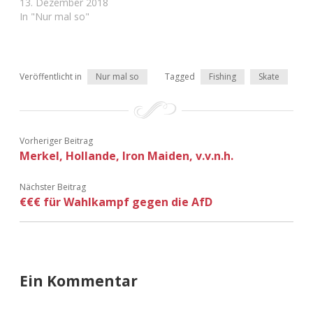
13. Dezember 2018
Adventskalender 2022
In "Nur mal so"
Adventskalender 2023
Adventskalender 2024
Veröffentlicht in
Nur mal so
Tagged
Fishing
Skate
Vorheriger Beitrag
Merkel, Hollande, Iron Maiden, v.v.n.h.
Nächster Beitrag
€€€ für Wahlkampf gegen die AfD
Ein Kommentar