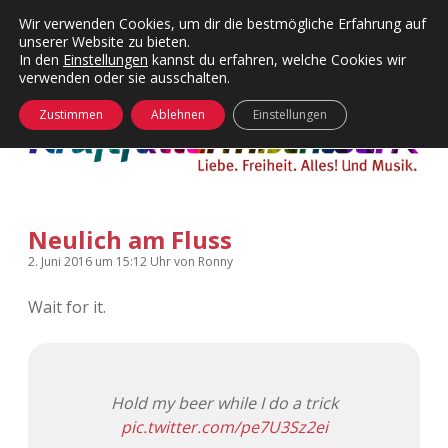
Wir verwenden Cookies, um dir die bestmögliche Erfahrung auf
unserer Website zu bieten.
Menü
Kategorien
Dropdown-
In den
Einstellungen
kannst du erfahren, welche Cookies wir
öffnen
Menü
verwenden oder sie ausschalten.
öffnen
24 Hours Chilling
KFMW-Disco
Zustimmen
Ablehnen
Einstellungen
Die Wende
Dates
Instagrams
Doku
Neulich am Fluss
KFMW-Disco
Contact
2. Juni 2016
um 15:12 Uhr
von
Ronny
Adventskalender
kfmw.stuff
Dropdown-
Menü
Wait for it.
öffnen
Adventskalender 2010
Kopfkinomusik
facebook
instagram
rss
soundcloud
vimeo
Bluesky
Adventskalender 2011
Nur mal so
Hold my beer while I do a trick
pic.twitter.com/pe7U3Sz2ei
Adventskalender 2012
Täglicher Sinnwahn