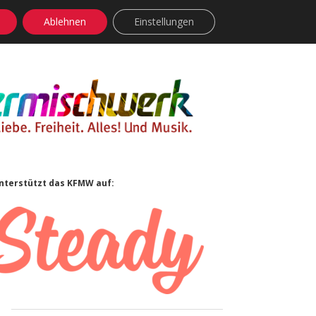
Ablehnen
Einstellungen
facebook
instagram
rss
soundcloud
vimeo
Bluesky
Sidebar
nterstützt das KFMW auf: