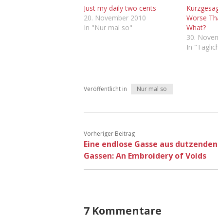
Just my daily two cents
Kurzgesagt
20. November 2010
Worse Th
In "Nur mal so"
What?
30. Nove
In "Tägli
Veröffentlicht in
Nur mal so
Vorheriger Beitrag
Eine endlose Gasse aus dutzenden
Gassen: An Embroidery of Voids
7 Kommentare