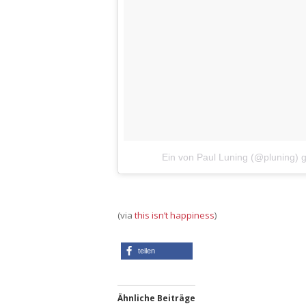
Ein von Paul Luning (@pluning) 
(via
this isn’t happiness
)
teilen
Ähnliche Beiträge