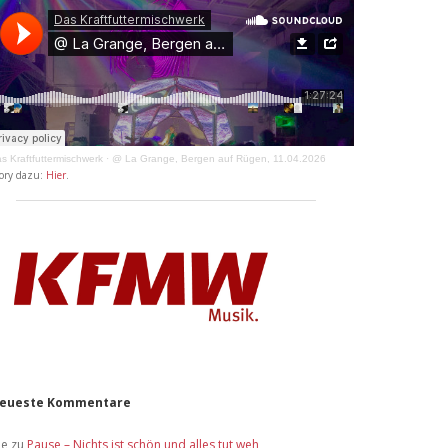
s Kraftfuttermischwerk
·
@ La Grange, Bergen auf Rügen, 11.04.2026
ory dazu:
Hier
.
eueste Kommentare
ue
zu
Pause – Nichts ist schön und alles tut weh