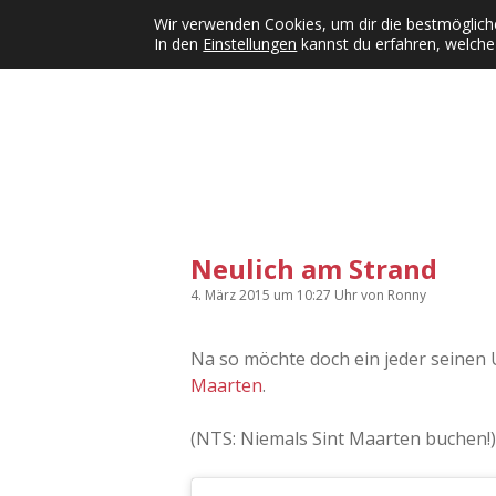
Wir verwenden Cookies, um dir die bestmögliche
In den
Einstellungen
kannst du erfahren, welche
Kategorien
KFMW-Disco
Dates
Inst
Dropdown-Menü öffnen
Neulich am Strand
4. März 2015
um 10:27 Uhr
von
Ronny
Na so möchte doch ein jeder seinen 
Maarten
.
(NTS: Niemals Sint Maarten buchen!)