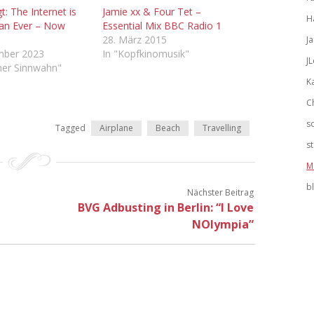
: The Internet is
Jamie xx & Four Tet –
H
an Ever – Now
Essential Mix BBC Radio 1
28. März 2015
J
mber 2023
In "Kopfkinomusik"
J
cher Sinnwahn"
K
C
s
Tagged
Airplane
Beach
Travelling
s
M
b
Nächster Beitrag
BVG Adbusting in Berlin: “I Love
NOlympia”