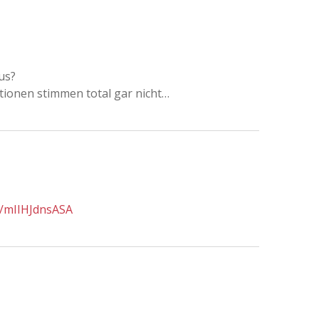
us?
rtionen stimmen total gar nicht…
e/mIIHJdnsASA