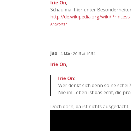
Irie On
,
Schau mal hier unter Besonderheite
http://de.wikipedia.org/wiki/Princess
Antworten
Jax
4. März 2015 at 10:54
Irie On
,
Irie On
:
Wer denkt sich denn so ne schei
Nie im Leben ist das echt, die p
Doch doch, da ist nichts ausgedacht.