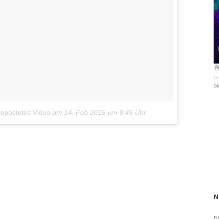
Da
St
gepostetes Video
am
14. Feb 2015 um 9:45 Uhr
N
r