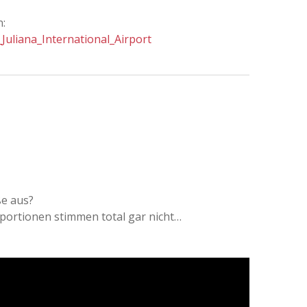
n:
_Juliana_International_Airport
ße aus?
roportionen stimmen total gar nicht…