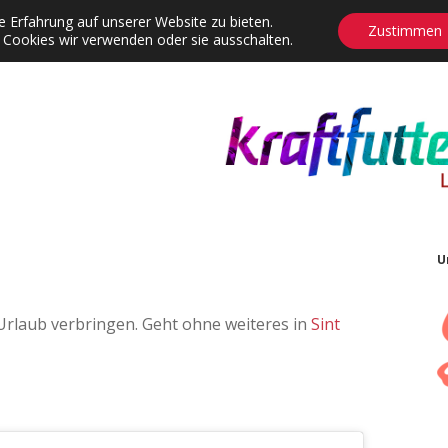
 Erfahrung auf unserer Website zu bieten.
Zustimmen
 Cookies wir verwenden oder sie ausschalten.
agrams
Contact
Adventskalender
Dropdown-Menü öffnen
U
Urlaub verbringen. Geht ohne weiteres in
Sint